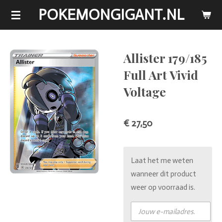
POKEMONGIGANT.NL
Ga
direct
naar
de
Allister 179/185
hoofdinhoud
Full Art Vivid
Voltage
€ 27,50
Laat het me weten
wanneer dit product
weer op voorraad is.