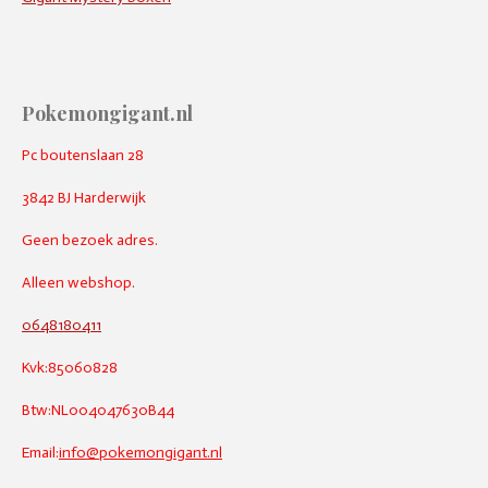
Pokemongigant.nl
Pc boutenslaan 28
3842 BJ Harderwijk
Geen bezoek adres.
Alleen webshop.
0648180411
Kvk:85060828
Btw:NL004047630B44
Email:
info@pokemongigant.nl