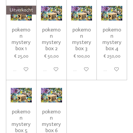
Uitverkocht
pokemo
pokemo
pokemo
pokemo
n
n
n
n
mystery
mystery
mystery
mystery
box 1
box 2
box 3
box 4
€ 25,00
€ 50,00
€ 100,00
€ 250,00
Houd mij op de hoogte
In winkelwagen
In winkelwagen
In winkelwagen
pokemo
pokemo
n
n
mystery
mystery
box 5
box 6