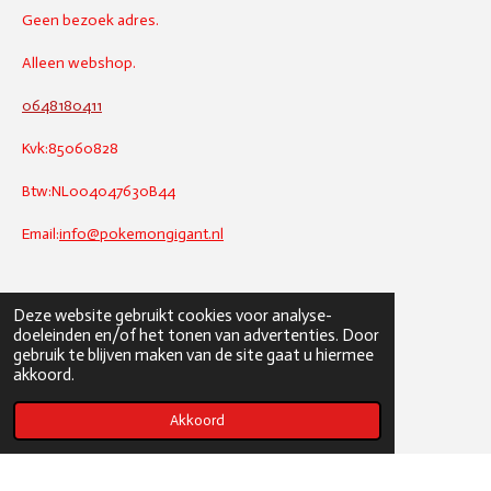
Geen bezoek adres.
Alleen webshop.
0648180411
Kvk:85060828
Btw:NL004047630B44
Email:
info@pokemongigant.nl
Deze website gebruikt cookies voor analyse-
doeleinden en/of het tonen van advertenties. Door
gebruik te blijven maken van de site gaat u hiermee
akkoord.
Akkoord