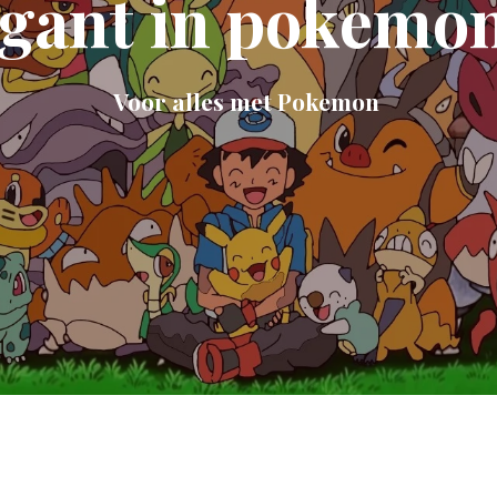
igant in pokemon
Voor alles met Pokemon