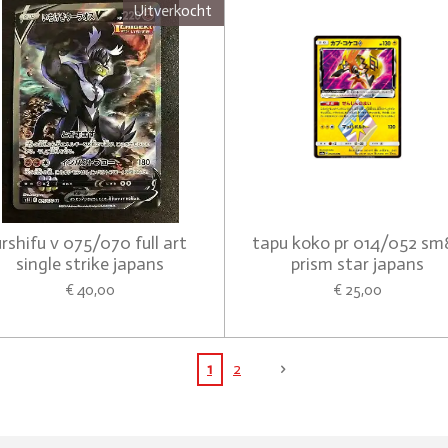
Uitverkocht
urshifu v 075/070 full art
tapu koko pr 014/052 sm
single strike japans
prism star japans
€ 40,00
€ 25,00
1
2