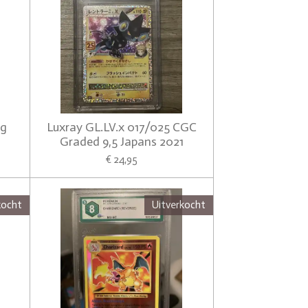
ng
Luxray GL.LV.x 017/025 CGC
Graded 9,5 Japans 2021
€ 24,95
kocht
Uitverkocht