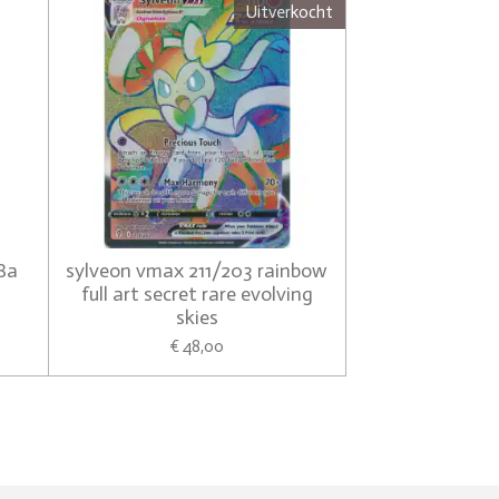
Uitverkocht
8a
sylveon vmax 211/203 rainbow
full art secret rare evolving
skies
€ 48,00