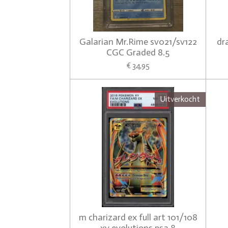
Galarian Mr.Rime sv021/sv122
dr
CGC Graded 8.5
€ 34,95
Uitverkocht
m charizard ex full art 101/108