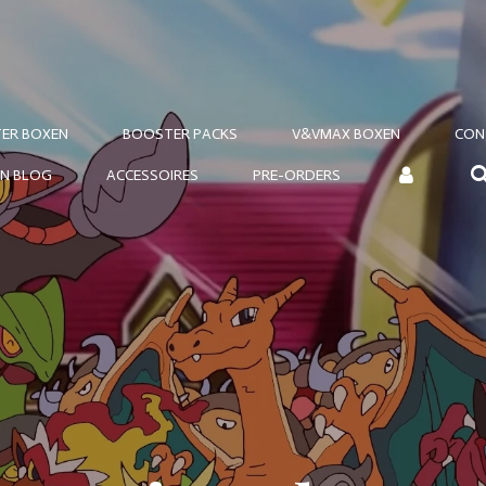
ER BOXEN
BOOSTER PACKS
V&VMAX BOXEN
CON
N BLOG
ACCESSOIRES
PRE-ORDERS