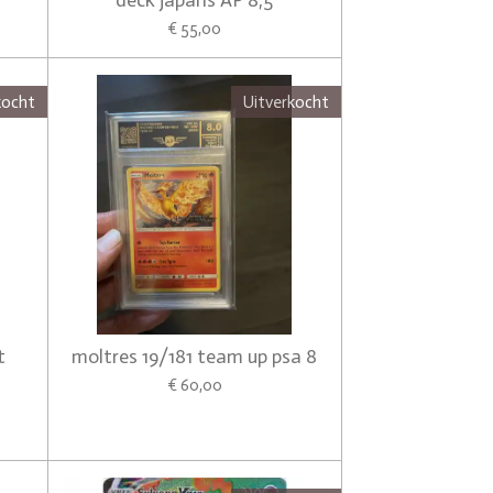
deck japans AP 8,5
€ 55,00
kocht
Uitverkocht
t
moltres 19/181 team up psa 8
7
€ 60,00