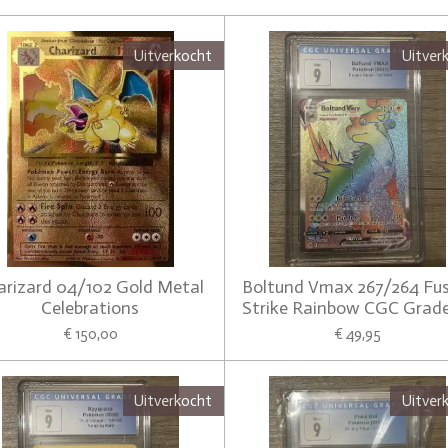
Uitverkocht
Uitver
arizard 04/102 Gold Metal
Boltund Vmax 267/264 Fus
Celebrations
Strike Rainbow CGC Grade
€ 150,00
€ 49,95
Uitverkocht
Uitver