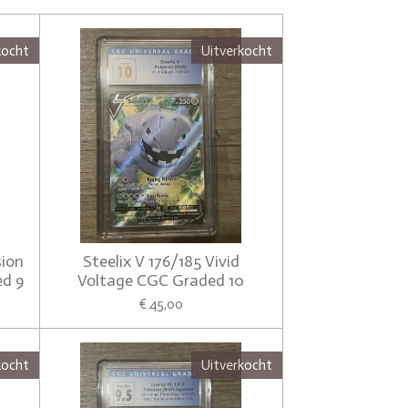
kocht
Uitverkocht
ion
Steelix V 176/185 Vivid
d 9
Voltage CGC Graded 10
€ 45,00
kocht
Uitverkocht