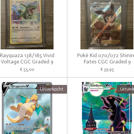
Rayquaza 138/185 Vivid
Poké Kid 070/072 Shini
Voltage CGC Graded 9
Fates CGC Graded 9
€ 55,00
€ 39,95
Uitverkocht
Uitver