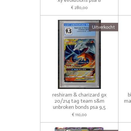
xy evolutions psa 8
€ 280,00
Uitverkocht
reshiram & charizard gx
b
20/214 tag team s&m
mat
unbroken bonds psa 9,5
€ 110,00