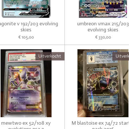
agonite v 192/203 evolving
umbreon vmax 215/203
skies
evolving skies
€ 105,00
€ 330,00
Uitverkocht
Uitver
mewtwo ex 52/108 xy
M blastoise ex 74/72 star