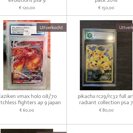
evolutions psa 9
pack 2016
€ 120,00
€ 150,00
Uitverkocht
Uitver
laziken vmax holo 08/70
pikachu rc29/rc32 full ar
chless fighters ap 9 japan
radiant collection psa 
€ 60,00
€ 80,00