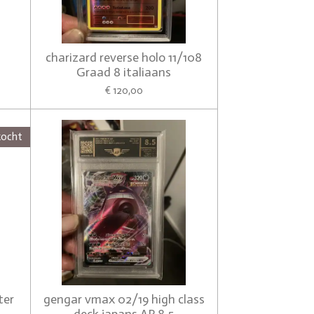
charizard reverse holo 11/108
Graad 8 italiaans
€ 120,00
kocht
ter
gengar vmax 02/19 high class