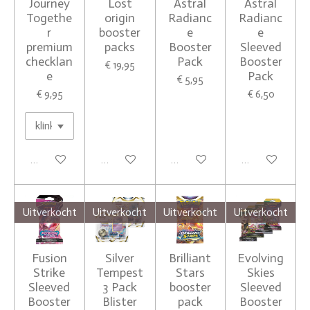
Journey
Lost
Astral
Astral
Togethe
origin
Radianc
Radianc
r
booster
e
e
premium
packs
Booster
Sleeved
checklan
Pack
Booster
€ 19,95
e
Pack
€ 5,95
€ 9,95
€ 6,50
In winkelwagen
Houd mij op de hoogte
Houd mij op de hoogte
Houd mij op de
Uitverkocht
Uitverkocht
Uitverkocht
Uitverkocht
Fusion
Silver
Brilliant
Evolving
Strike
Tempest
Stars
Skies
Sleeved
3 Pack
booster
Sleeved
Booster
Blister
pack
Booster