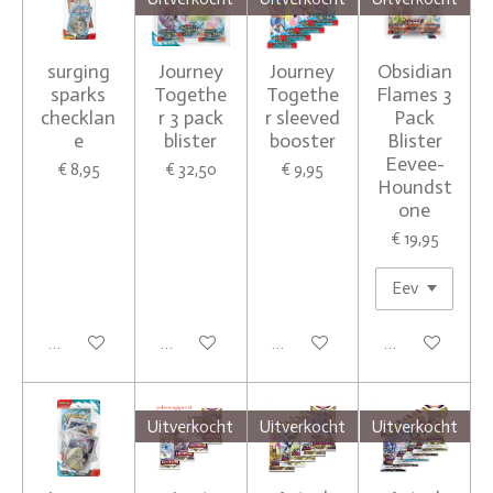
surging
Journey
Journey
Obsidian
sparks
Togethe
Togethe
Flames 3
checklan
r 3 pack
r sleeved
Pack
e
blister
booster
Blister
Eevee-
€ 8,95
€ 32,50
€ 9,95
Houndst
one
€ 19,95
In winkelwagen
Houd mij op de hoogte
Houd mij op de hoogte
Houd mij op de
Uitverkocht
Uitverkocht
Uitverkocht