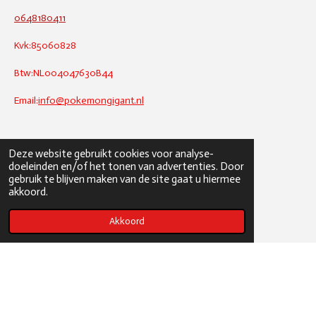
0648180411
Kvk:85060828
Btw:NL004047630B44
Email:
info@pokemongigant.nl
Deze website gebruikt cookies voor analyse-
doeleinden en/of het tonen van advertenties. Door
gebruik te blijven maken van de site gaat u hiermee
akkoord.
Akkoord