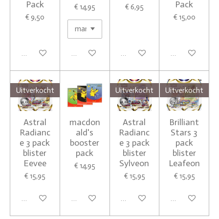
Pack
Pack
€ 14,95
€ 6,95
€ 9,50
€ 15,00
Houd mij op de hoogte
Houd mij op de hoogte
Houd mij op de hoogte
Houd mij op de
Uitverkocht
Uitverkocht
Uitverkocht
Astral
macdon
Astral
Brilliant
Radianc
ald's
Radianc
Stars 3
e 3 pack
booster
e 3 pack
pack
blister
pack
blister
blister
Eevee
Sylveon
Leafeon
€ 14,95
€ 15,95
€ 15,95
€ 15,95
Houd mij op de hoogte
In winkelwagen
Houd mij op de hoogte
Houd mij op de