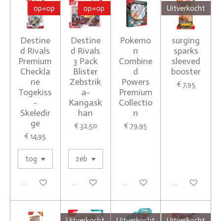
op=op
op=op
Uitverkocht
Destine
Destine
Pokemo
surging
d Rivals
d Rivals
n
sparks
Premium
3 Pack
Combine
sleeved
Checkla
Blister
d
booster
ne
Zebstrik
Powers
€ 7,95
Togekiss
a-
Premium
-
Kangask
Collectio
Skeledir
han
n
ge
€ 32,50
€ 79,95
€ 14,95
In winkelwagen
Houd mij op de hoogte
In winkelwagen
Houd mij op de
Uitverkocht
Uitverkocht
Uitverkocht