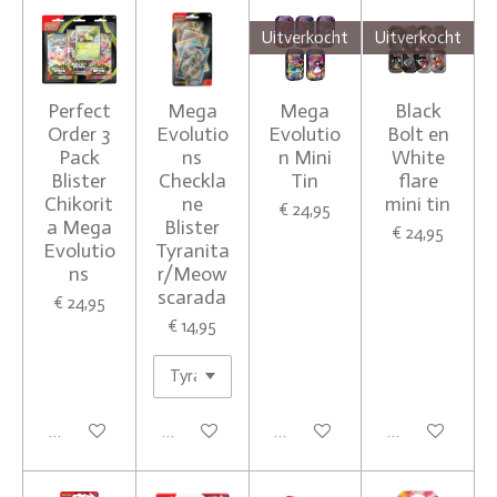
Uitverkocht
Uitverkocht
Perfect
Mega
Mega
Black
Order 3
Evolutio
Evolutio
Bolt en
Pack
ns
n Mini
White
Blister
Checkla
Tin
flare
Chikorit
ne
mini tin
€ 24,95
a Mega
Blister
€ 24,95
Evolutio
Tyranita
ns
r/Meow
scarada
€ 24,95
€ 14,95
In winkelwagen
In winkelwagen
Houd mij op de hoogte
Houd mij op de