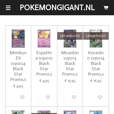
POKEMONGIGANT.NL
Ga
direct
naar
de
hoofdinhoud
Uitverkocht
Uitverkocht
Mimikyu
Espathr
Miraidon
Koraido
EX
a svp010
svp013
n svp014
svp004
Black
Black
Black
Black
Star
Star
Star
Star
Promo,s
Promo,s
Promo,s
Promo,s
€ 4,95
€ 19,95
€ 16,95
€ 4,95
In winkelwagen
In winkelwagen
Houd mij op de hoogte
Houd mij op de