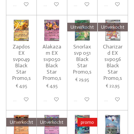
Houd mij op de hoogte
In winkelwagen
In winkelwagen
In winkelwagen
Uitverkocht
Uitverkocht
Zapdos
Alakaza
Snorlax
Charizar
EX
m EX
svp 051
d EX
svp049
svp050
Black
svp056
Black
Black
Star
Black
Star
Star
Promo,s
Star
Promo,s
Promo,s
Promo,s
€ 29,95
€ 4,95
€ 4,95
€ 22,95
In winkelwagen
In winkelwagen
Houd mij op de hoogte
Houd mij op de
Uitverkocht
Uitverkocht
promo