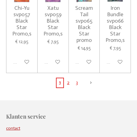
Chi-Yu
Xatu
Scream
Iron
svp057
svp059
Tail
Bundle
Black
Black
svp065
svp066
Star
Star
Black
Black
Promo,s
Promo,s
Star
Star
promo
Promo,s
€ 12,95
€ 7,95
€ 14,95
€ 7,95
Houd mij op de hoogte
Houd mij op de hoogte
Houd mij op de hoogte
In winkelwagen
1
2
3
Klanten service
contact