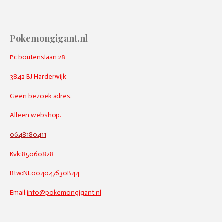
Pokemongigant.nl
Pc boutenslaan 28
3842 BJ Harderwijk
Geen bezoek adres.
Alleen webshop.
0648180411
Kvk:85060828
Btw:NL004047630B44
Email:
info@pokemongigant.nl