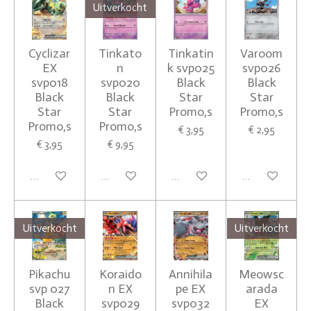
Uitverkocht
Cyclizar
Tinkato
Tinkatin
Varoom
EX
n
k svp025
svp026
svp018
svp020
Black
Black
Black
Black
Star
Star
Star
Star
Promo,s
Promo,s
Promo,s
Promo,s
€ 3,95
€ 2,95
€ 3,95
€ 9,95
In winkelwagen
Houd mij op de hoogte
In winkelwagen
In winkelwagen
Uitverkocht
Uitverkocht
Pikachu
Koraido
Annihila
Meowsc
svp 027
n EX
pe EX
arada
Black
svp029
svp032
EX