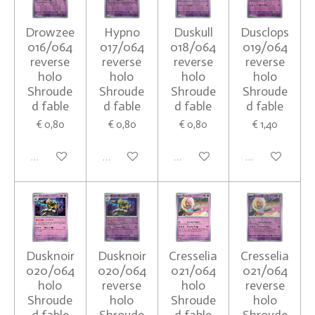
Drowzee
Hypno
Duskull
Dusclops
016/064
017/064
018/064
019/064
reverse
reverse
reverse
reverse
holo
holo
holo
holo
Shroude
Shroude
Shroude
Shroude
d fable
d fable
d fable
d fable
€ 0,80
€ 0,80
€ 0,80
€ 1,40
In winkelwagen
Houd mij op de hoogte
In winkelwagen
In winkelwagen
Dusknoir
Dusknoir
Cresselia
Cresselia
020/064
020/064
021/064
021/064
holo
reverse
holo
reverse
Shroude
holo
Shroude
holo