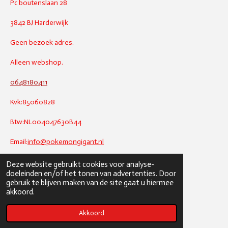
Pc boutenslaan 28
3842 BJ Harderwijk
Geen bezoek adres.
Alleen webshop.
0648180411
Kvk:85060828
Btw:NL004047630B44
Email:
info@pokemongigant.nl
Deze website gebruikt cookies voor analyse-
doeleinden en/of het tonen van advertenties. Door
gebruik te blijven maken van de site gaat u hiermee
akkoord.
Akkoord