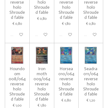
reverse
holo
reverse
reverse
holo
Shroude
holo
holo
Shroude
d fable
Shroude
Shroude
d fable
d fable
d fable
€ 0,80
€ 0,80
€ 1,80
€ 0,80
In winkelwagen
In winkelwagen
In winkelwagen
In winkelwagen
Houndo
Iron
Horsea
Seadra
om
moth
010/064
011/064
008/064
009/064
reverse
reverse
reverse
reverse
holo
holo
holo
holo
Shroude
Shroude
Shroude
Shroude
d fable
d fable
d fable
d fable
€ 0,80
€ 1,20
€ 1,00
€ 1,80