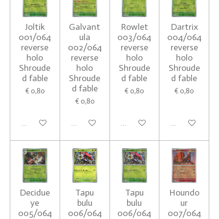
Joltik
Galvant
Rowlet
Dartrix
001/064
ula
003/064
004/064
reverse
002/064
reverse
reverse
holo
reverse
holo
holo
Shroude
holo
Shroude
Shroude
d fable
Shroude
d fable
d fable
d fable
€ 0,80
€ 0,80
€ 0,80
€ 0,80
In winkelwagen
In winkelwagen
In winkelwagen
In winkelwagen
Decidue
Tapu
Tapu
Houndo
ye
bulu
bulu
ur
005/064
006/064
006/064
007/064