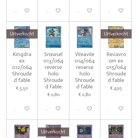
In winkelwagen
In winkelwagen
In winkelwagen
In winkelwagen
Uitverkocht
Uitverkocht
Kingdra
Sneasel
Weavile
Revavro
ex
013/064
014/064
om ex
012/064
reverse
reverse
015/064
Shroude
holo
holo
Shroude
d fable
Shroude
Shroude
d fable
d fable
d fable
€ 5,50
€ 4,95
€ 0,80
€ 0,80
Houd mij op de hoogte
In winkelwagen
In winkelwagen
Houd mij op de
Uitverkocht