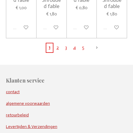
d fable
Shroude
d fable
Shroude
d fable
d fable
€ 1,00
€ 0,80
€ 1,80
€ 1,80
In winkelwagen
In winkelwagen
In winkelwagen
In winkelwagen
1
2
3
4
5
Klanten service
contact
algemene voorwaarden
retourbeleid
Levertijden & Verzendingen