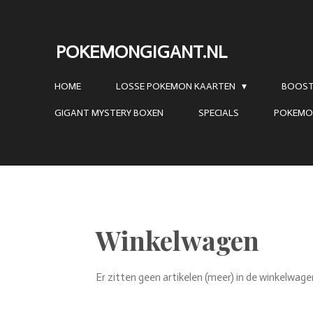
Ga
direct
POKEMONGIGANT.NL
naar
de
HOME
LOSSE POKEMON KAARTEN
BOOST
hoofdinhoud
GIGANT MYSTERY BOXEN
SPECIALS
POKEMO
Winkelwagen
Er zitten geen artikelen (meer) in de winkelwage