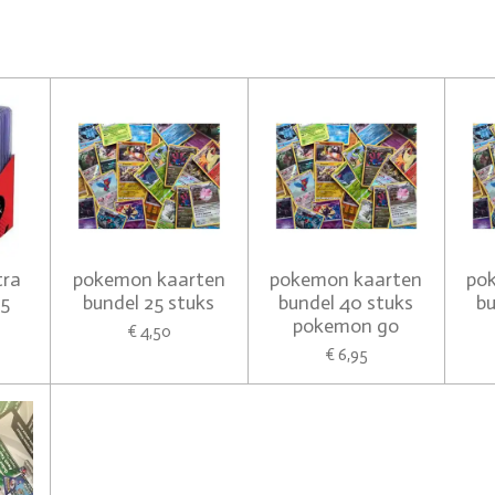
tra
pokemon kaarten
pokemon kaarten
po
25
bundel 25 stuks
bundel 40 stuks
bu
pokemon go
€ 4,50
€ 6,95