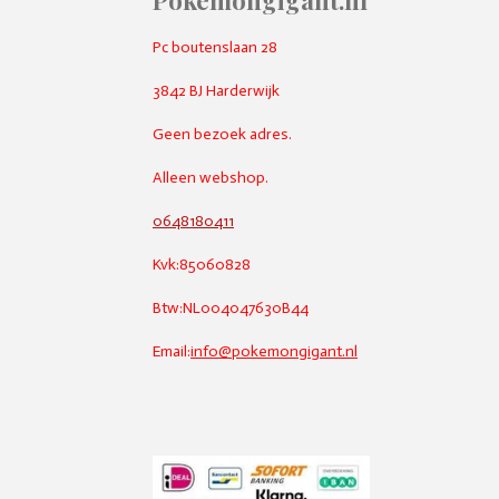
Pokemongigant.nl
Pc boutenslaan 28
3842 BJ Harderwijk
Geen bezoek adres.
Alleen webshop.
0648180411
Kvk:85060828
Btw:NL004047630B44
Email:
info@pokemongigant.nl