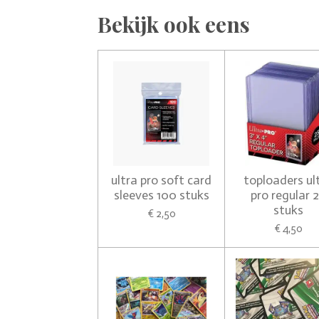
Bekijk ook eens
ultra pro soft card
toploaders ul
sleeves 100 stuks
pro regular 
stuks
€ 2,50
€ 4,50