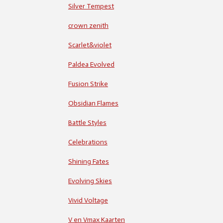
Silver Tempest
crown zenith
Scarlet&violet
Paldea Evolved
Fusion Strike
Obsidian Flames
Battle Styles
Celebrations
Shining Fates
Evolving Skies
Vivid Voltage
V en Vmax Kaarten