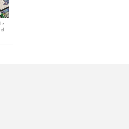
de
el