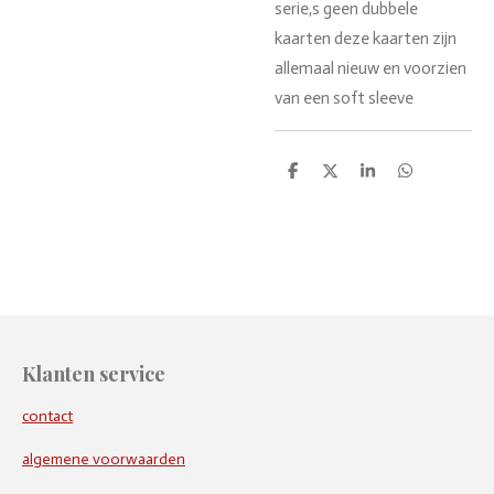
serie,s geen dubbele
kaarten deze kaarten zijn
allemaal nieuw en voorzien
van een soft sleeve
D
D
S
D
e
e
h
e
l
e
a
l
e
l
r
e
n
e
n
Klanten service
contact
algemene voorwaarden