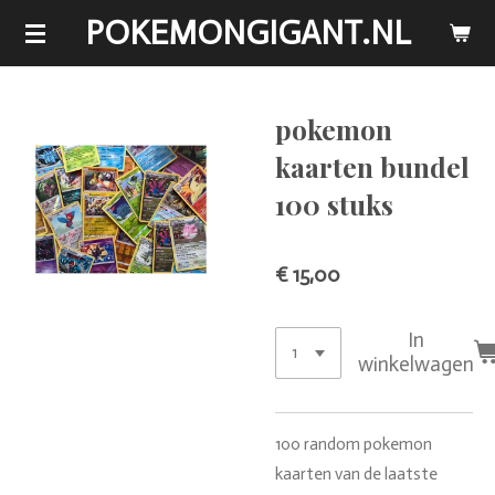
POKEMONGIGANT.NL
Ga
direct
naar
de
pokemon
hoofdinhoud
kaarten bundel
100 stuks
€ 15,00
In
winkelwagen
100 random pokemon
kaarten van de laatste