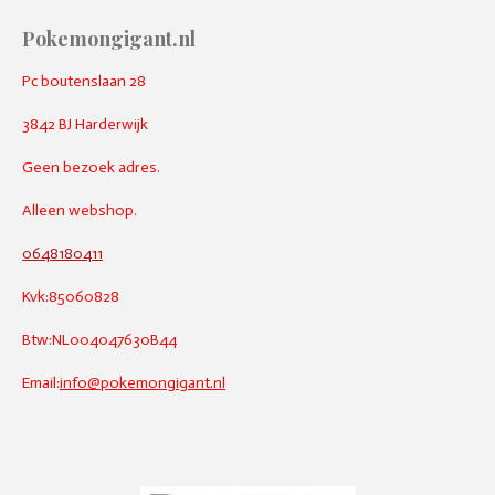
Pokemongigant.nl
Pc boutenslaan 28
3842 BJ Harderwijk
Geen bezoek adres.
Alleen webshop.
0648180411
Kvk:85060828
Btw:NL004047630B44
Email:
info@pokemongigant.nl