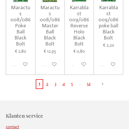
Maractu
Maractu
Karrabla
Karrabla
s
s
st
st
008/086
008/086
009/086
009/086
Poke
Master
Reverse
poke ball
Ball
Ball
Holo
Black
Black
Black
Black
Bolt
Bolt
Bolt
Bolt
€ 2,20
€ 2,80
€ 12,95
€ 0,80
In winkelwagen
Houd mij op de hoogte
In winkelwagen
In winkelwagen
1
2
3
4
5
14
Klanten service
contact