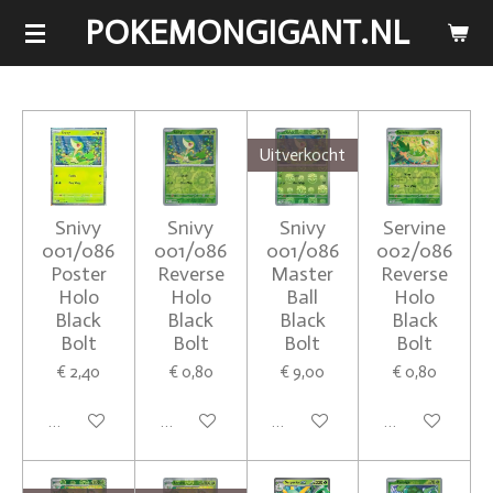
POKEMONGIGANT.NL
Ga
direct
naar
de
hoofdinhoud
Uitverkocht
Snivy
Snivy
Snivy
Servine
001/086
001/086
001/086
002/086
Poster
Reverse
Master
Reverse
Holo
Holo
Ball
Holo
Black
Black
Black
Black
Bolt
Bolt
Bolt
Bolt
€ 2,40
€ 0,80
€ 9,00
€ 0,80
In winkelwagen
In winkelwagen
Houd mij op de hoogte
In winkelwagen