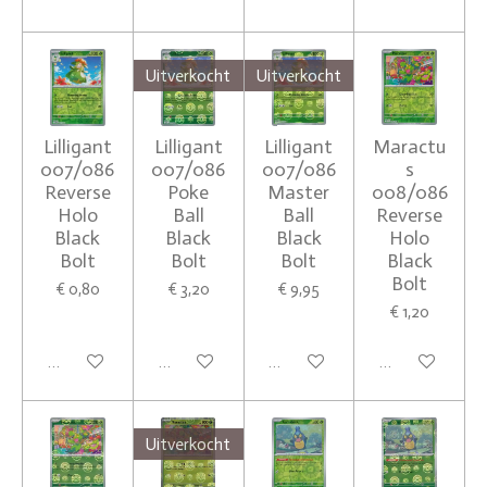
Uitverkocht
Uitverkocht
Lilligant
Lilligant
Lilligant
Maractu
007/086
007/086
007/086
s
Reverse
Poke
Master
008/086
Holo
Ball
Ball
Reverse
Black
Black
Black
Holo
Bolt
Bolt
Bolt
Black
Bolt
€ 0,80
€ 3,20
€ 9,95
€ 1,20
In winkelwagen
Houd mij op de hoogte
Houd mij op de hoogte
In winkelwagen
Uitverkocht