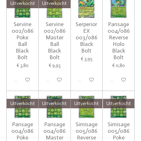
Uitverkocht
Uitverkocht
Servine
Servine
Serperior
Pansage
002/086
002/086
EX
004/086
Poke
Master
003/086
Reverse
Ball
Ball
Black
Holo
Black
Black
Bolt
Black
Bolt
Bolt
Bolt
€ 3,95
€ 3,80
€ 9,95
€ 0,80
Houd mij op de hoogte
Houd mij op de hoogte
In winkelwagen
In winkelwagen
Uitverkocht
Uitverkocht
Uitverkocht
Uitverkocht
Pansage
Pansage
Simisage
Simisage
004/086
004/086
005/086
005/086
Poke
Master
Reverse
Poke