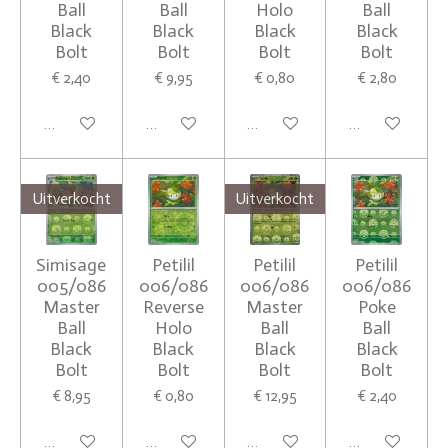
Ball
Ball
Holo
Ball
Black
Black
Black
Black
Bolt
Bolt
Bolt
Bolt
€ 2,40
€ 9,95
€ 0,80
€ 2,80
Houd mij op de hoogte
Houd mij op de hoogte
Houd mij op de hoogte
Houd mij op de
Uitverkocht
Uitverkocht
Simisage
Petilil
Petilil
Petilil
005/086
006/086
006/086
006/086
Master
Reverse
Master
Poke
Ball
Holo
Ball
Ball
Black
Black
Black
Black
Bolt
Bolt
Bolt
Bolt
€ 8,95
€ 0,80
€ 12,95
€ 2,40
Houd mij op de hoogte
In winkelwagen
Houd mij op de hoogte
In winkelwagen