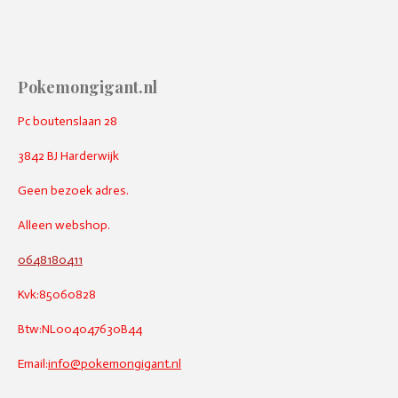
Pokemongigant.nl
Pc boutenslaan 28
3842 BJ Harderwijk
Geen bezoek adres.
Alleen webshop.
0648180411
Kvk:85060828
Btw:NL004047630B44
Email:
info@pokemongigant.nl