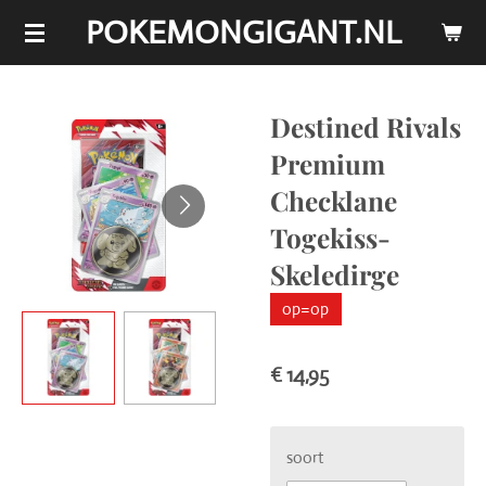
POKEMONGIGANT.NL
Ga
direct
naar
de
Destined Rivals
hoofdinhoud
Premium
Checklane
Togekiss-
Skeledirge
op=op
€ 14,95
soort