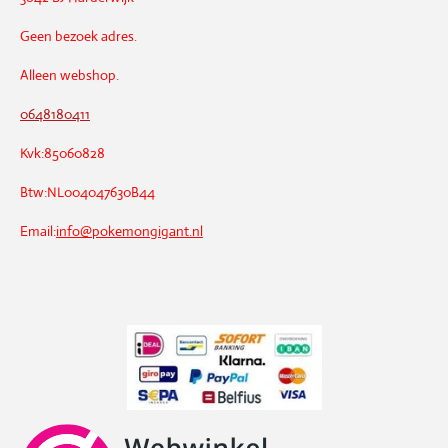
Geen bezoek adres.
Alleen webshop.
0648180411
Kvk:85060828
Btw:NL004047630B44
Email:
info@pokemongigant.nl