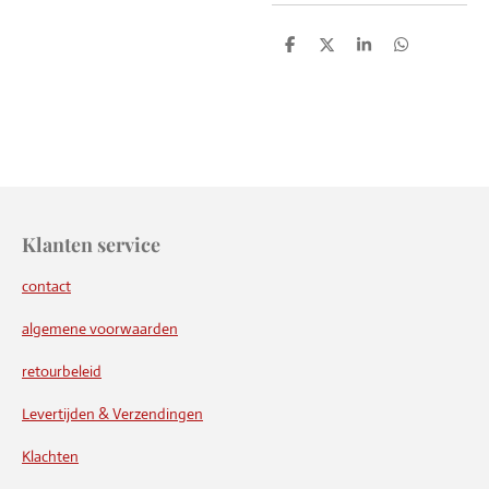
D
D
S
D
e
e
h
e
l
e
a
l
e
l
r
e
n
e
n
Klanten service
contact
algemene voorwaarden
retourbeleid
Levertijden & Verzendingen
Klachten