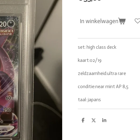
In winkelwagen
set: high class deck
kaart:02/19
zeldzaamheid:ultra rare
conditie:near mint AP 8,5
taal: japans
D
D
S
e
e
h
l
e
a
e
l
r