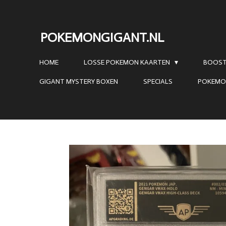
Ga
direct
POKEMONGIGANT.NL
naar
de
HOME
LOSSE POKEMON KAARTEN
BOOST
hoofdinhoud
GIGANT MYSTERY BOXEN
SPECIALS
POKEMO