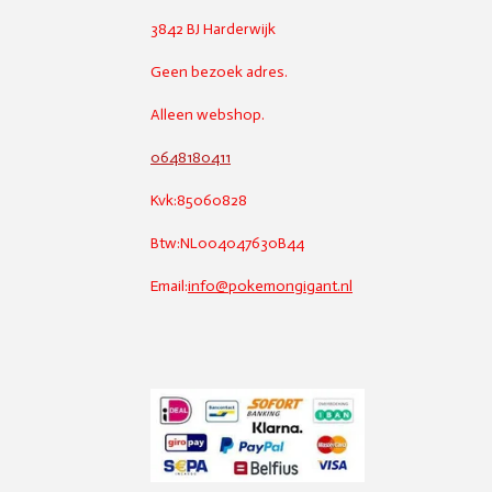
3842 BJ Harderwijk
Geen bezoek adres.
Alleen webshop.
0648180411
Kvk:85060828
Btw:NL004047630B44
Email:
info@pokemongigant.nl