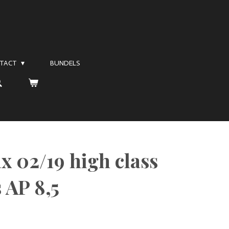
TACT
BUNDELS
x 02/19 high class
 AP 8,5