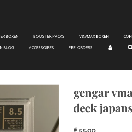
ER BOXEN
BOOSTER PACKS
V&VMAX BOXEN
CON
N BLOG
ACCESSOIRES
PRE-ORDERS
gengar vma
deck japans
€ 55,00