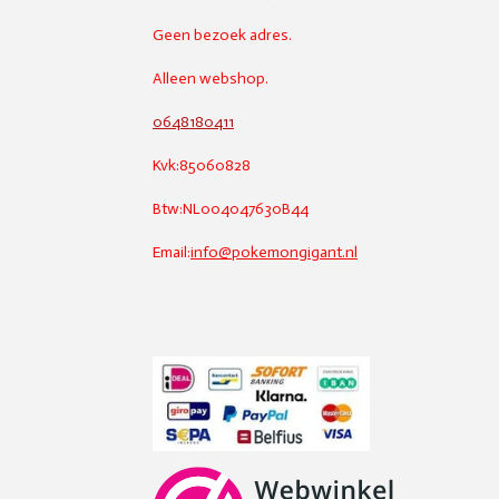
Geen bezoek adres.
Alleen webshop.
0648180411
Kvk:85060828
Btw:NL004047630B44
Email:
info@pokemongigant.nl