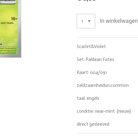
In winkelwage
Scarlet&Violet
Set: Paldean Fates
Kaart: 004/091
zeldzaamheidun:common
taal: engels
conditie: near-mint (nieuw)
direct gesleeved