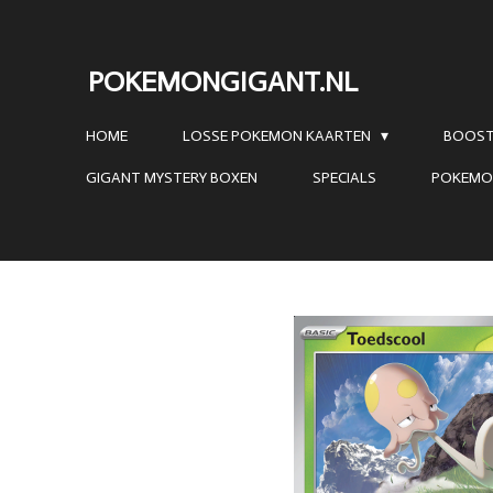
Ga
direct
POKEMONGIGANT.NL
naar
de
HOME
LOSSE POKEMON KAARTEN
BOOST
hoofdinhoud
GIGANT MYSTERY BOXEN
SPECIALS
POKEMO