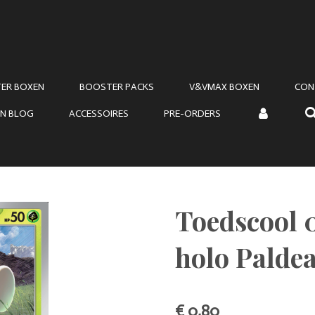
ER BOXEN
BOOSTER PACKS
V&VMAX BOXEN
CON
N BLOG
ACCESSOIRES
PRE-ORDERS
Toedscool 
holo Paldea
€ 0,80