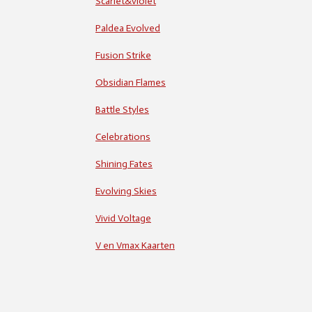
Scarlet&violet
Paldea Evolved
Fusion Strike
Obsidian Flames
Battle Styles
Celebrations
Shining Fates
Evolving Skies
Vivid Voltage
V en Vmax Kaarten