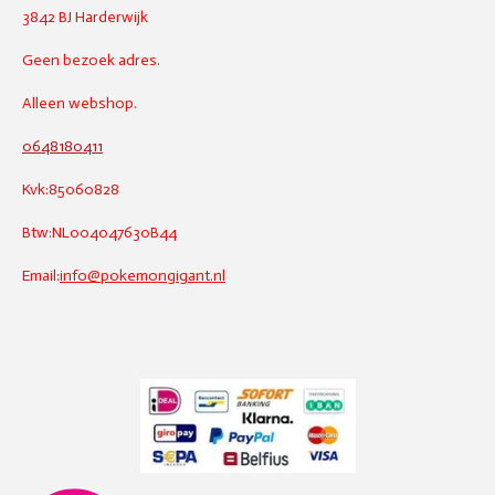
3842 BJ Harderwijk
Geen bezoek adres.
Alleen webshop.
0648180411
Kvk:85060828
Btw:NL004047630B44
Email:
info@pokemongigant.nl