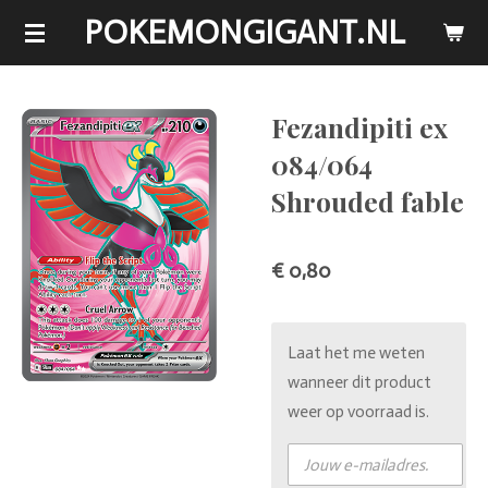
POKEMONGIGANT.NL
Ga
direct
naar
de
Fezandipiti ex
hoofdinhoud
084/064
Shrouded fable
€ 0,80
Laat het me weten
wanneer dit product
weer op voorraad is.