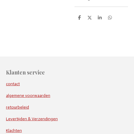
D
D
S
D
e
e
h
e
l
e
a
l
e
l
r
e
n
e
n
Klanten service
contact
algemene voorwaarden
retourbeleid
Levertijden & Verzendingen
Klachten