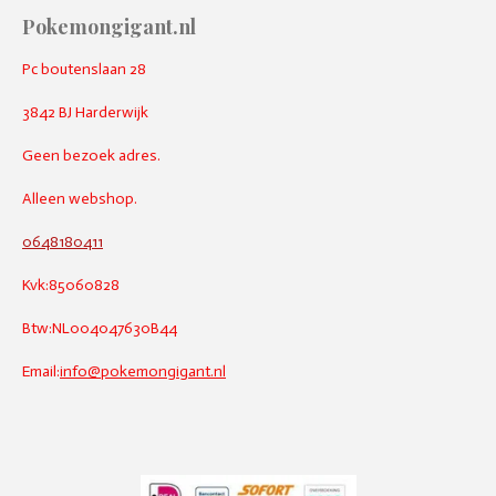
Pokemongigant.nl
Pc boutenslaan 28
3842 BJ Harderwijk
Geen bezoek adres.
Alleen webshop.
0648180411
Kvk:85060828
Btw:NL004047630B44
Email:
info@pokemongigant.nl