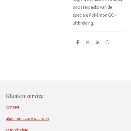
boosterpacks van de
speciale Pokémon GO-
uitbreiding.
D
D
S
D
e
e
h
e
l
e
a
l
e
l
r
e
n
e
n
Klanten service
contact
algemene voorwaarden
retourbeleid