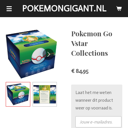
POKEMONGIGANT.NL
Ga
direct
naar
de
Pokemon Go
hoofdinhoud
Vstar
Collections
€ 84,95
Laat het me weten
wanneer dit product
weer op voorraad is.