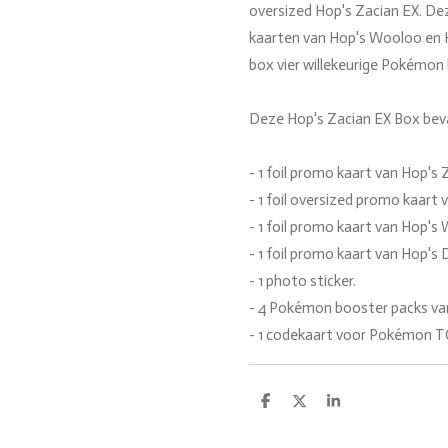
oversized Hop's Zacian EX. De
kaarten van Hop's Wooloo en 
box vier willekeurige Pokémon
Deze Hop's Zacian EX Box bev
- 1 foil promo kaart van Hop's 
- 1 foil oversized promo kaart 
- 1 foil promo kaart van Hop's
- 1 foil promo kaart van Hop's
- 1 photo sticker.
- 4 Pokémon booster packs van
- 1 codekaart voor Pokémon TC
D
D
S
e
e
h
l
e
a