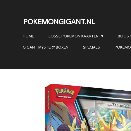
Ga
direct
POKEMONGIGANT.NL
naar
de
HOME
LOSSE POKEMON KAARTEN
BOOST
hoofdinhoud
GIGANT MYSTERY BOXEN
SPECIALS
POKEMO