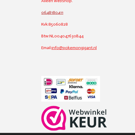
Alleen webshop.
0648180411
Kvk:85060828
Btw:NL004047630B44
Email:
info@pokemongigant.nl