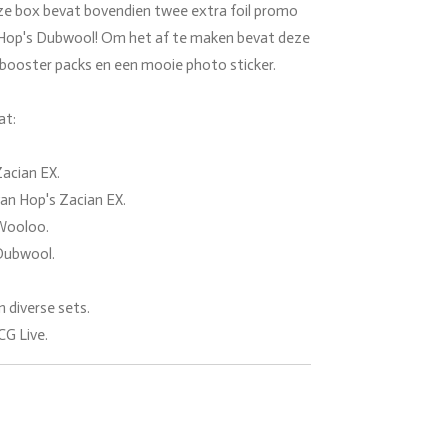
ze box bevat bovendien twee extra foil promo
Hop's Dubwool! Om het af te maken bevat deze
 booster packs en een mooie photo sticker.
at:
Zacian EX.
van Hop's Zacian EX.
 Wooloo.
 Dubwool.
 diverse sets.
G Live.