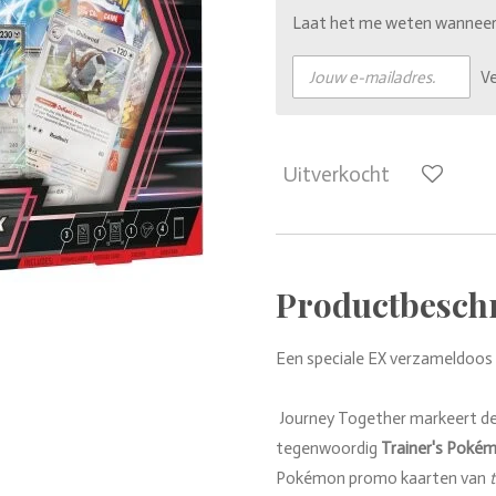
Laat het me weten wanneer d
V
Uitverkocht
Productbeschr
Een speciale EX verzameldoos
Journey Together markeert d
tegenwoordig
Trainer's Poké
Pokémon promo kaarten van