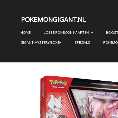
Ga
direct
POKEMONGIGANT.NL
naar
de
HOME
LOSSE POKEMON KAARTEN
BOOST
hoofdinhoud
GIGANT MYSTERY BOXEN
SPECIALS
POKEMO