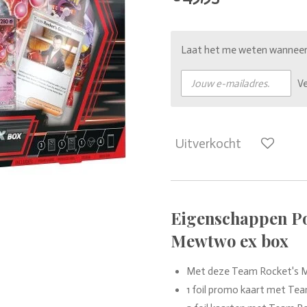
Laat het me weten wanneer d
V
Uitverkocht
Eigenschappen P
Mewtwo ex box
Met deze Team Rocket's M
1 foil promo kaart met Te