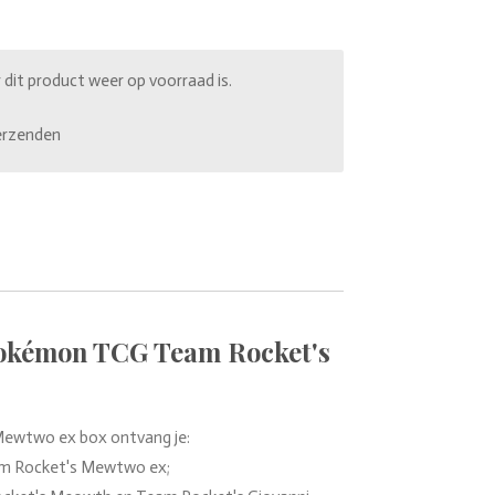
it product weer op voorraad is.
erzenden
okémon TCG Team Rocket's
ewtwo ex box ontvang je:
am Rocket's Mewtwo ex;