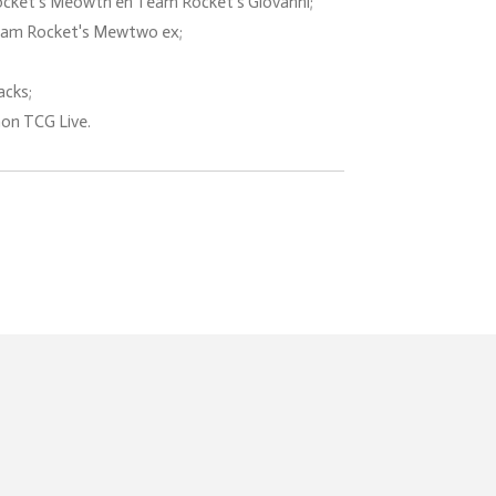
ocket's Meowth en Team Rocket's Giovanni;
 Team Rocket's Mewtwo ex;
cks;
on TCG Live.