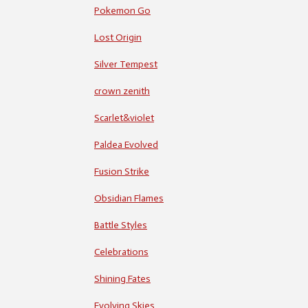
Pokemon Go
Lost Origin
Silver Tempest
crown zenith
Scarlet&violet
Paldea Evolved
Fusion Strike
Obsidian Flames
Battle Styles
Celebrations
Shining Fates
Evolving Skies