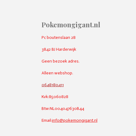
Pokemongigant.nl
Pc boutenslaan 28
3842 BJ Harderwijk
Geen bezoek adres.
Alleen webshop.
0648180411
Kvk:85060828
Btw:NL004047630B44
Email:
info@pokemongigant.nl