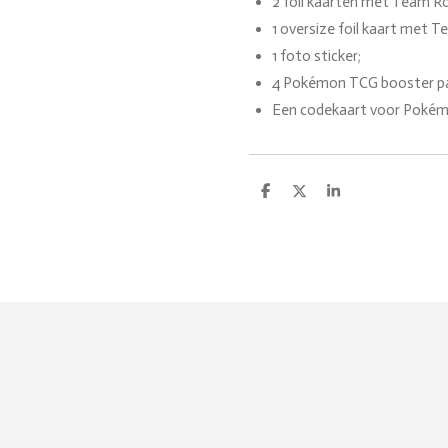
2 foil kaarten met Team R
1 oversize foil kaart met
1 foto sticker;
4 Pokémon TCG booster pa
Een codekaart voor Pokém
D
D
S
e
e
h
l
e
a
e
l
r
n
e