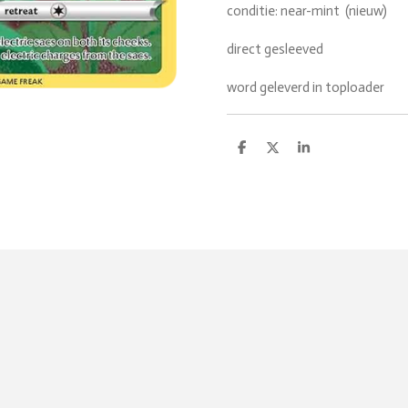
conditie: near-mint (nieuw)
direct gesleeved
word geleverd in toploader
D
D
S
e
e
h
l
e
a
e
l
r
n
e