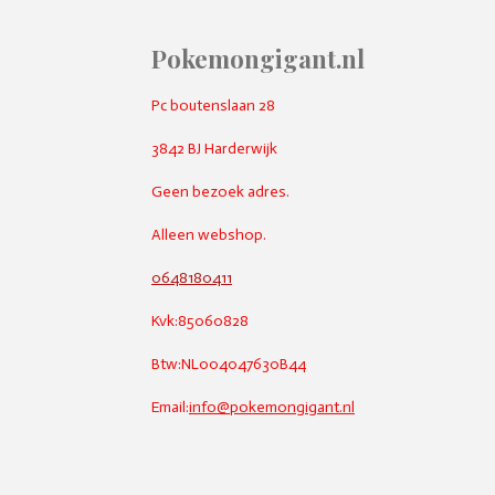
Pokemongigant.nl
Pc boutenslaan 28
3842 BJ Harderwijk
Geen bezoek adres.
Alleen webshop.
0648180411
Kvk:85060828
Btw:NL004047630B44
Email:
info@pokemongigant.nl