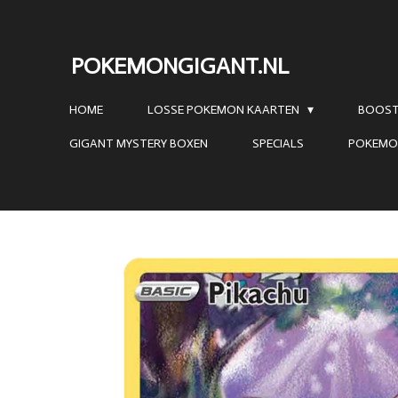
Ga
direct
POKEMONGIGANT.NL
naar
de
HOME
LOSSE POKEMON KAARTEN
BOOST
hoofdinhoud
GIGANT MYSTERY BOXEN
SPECIALS
POKEMO