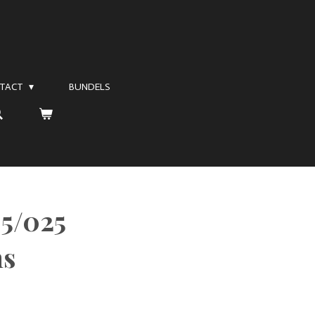
TACT
BUNDELS
5/025
ns