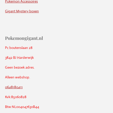
Pokemon Accessoires
Gigant Mystery boxen
Pokemongigant.nl
Pc boutenslaan 28
3842 BJ Harderwijk
Geen bezoek adres.
Alleen webshop.
0648180411
Kvk:85060828
Btw:NL004047630B44