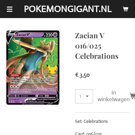
POKEMONGIGANT.NL
Ga
direct
naar
de
Zacian V
hoofdinhoud
016/025
Celebrations
€ 3,50
In
winkelwagen
Set: Celebrations
Card: 016/025