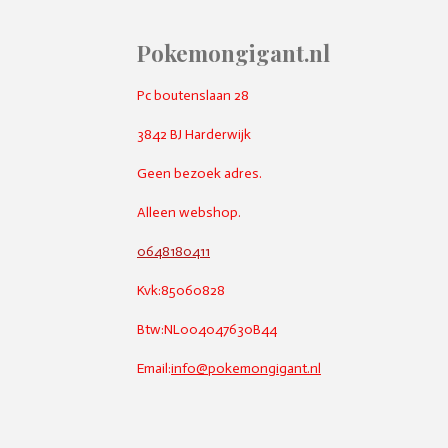
Pokemongigant.nl
Pc boutenslaan 28
3842 BJ Harderwijk
Geen bezoek adres.
Alleen webshop.
0648180411
Kvk:85060828
Btw:NL004047630B44
Email:
info@pokemongigant.nl