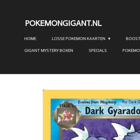
Ga
direct
POKEMONGIGANT.NL
naar
de
HOME
LOSSE POKEMON KAARTEN
BOOST
hoofdinhoud
GIGANT MYSTERY BOXEN
SPECIALS
POKEMO