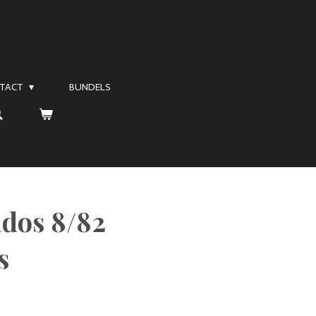
TACT
BUNDELS
dos 8/82
s