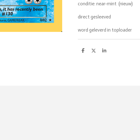
conditie: near-mint (nieuw)
direct gesleeved
word geleverd in toploader
D
D
S
e
e
h
l
e
a
e
l
r
n
e