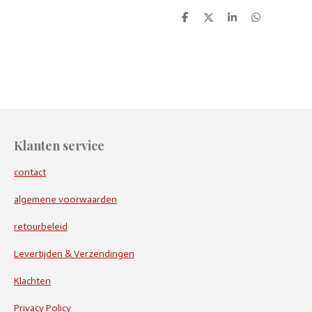
D
D
S
D
e
e
h
e
l
e
a
l
e
l
r
e
n
e
n
Klanten service
contact
algemene voorwaarden
retourbeleid
Levertijden & Verzendingen
Klachten
Privacy Policy