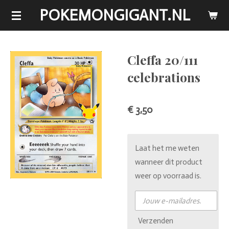
POKEMONGIGANT.NL
Ga
direct
naar
de
Cleffa 20/111
hoofdinhoud
celebrations
€ 3,50
Laat het me weten
wanneer dit product
weer op voorraad is.
Verzenden