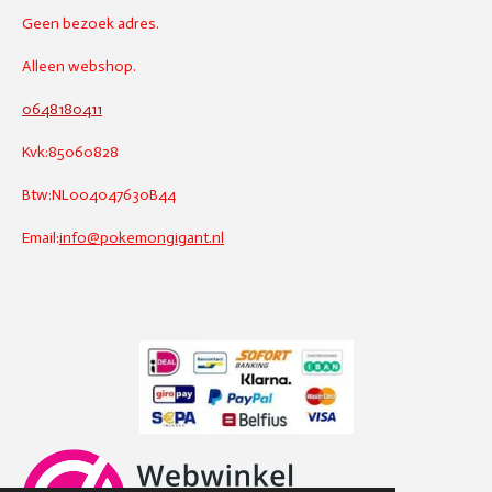
Geen bezoek adres.
Alleen webshop.
0648180411
Kvk:85060828
Btw:NL004047630B44
Email:
info@pokemongigant.nl