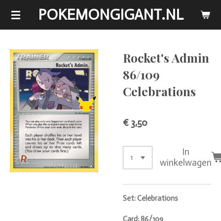
POKEMONGIGANT.NL
Ga
direct
naar
de
Rocket's Admin
hoofdinhoud
86/109
Celebrations
€ 3,50
In
winkelwagen
Set: Celebrations
Card: 86/109