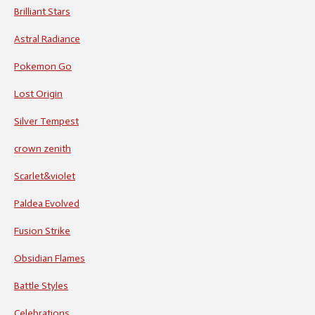
Brilliant Stars
Astral Radiance
Pokemon Go
Lost Origin
Silver Tempest
crown zenith
Scarlet&violet
Paldea Evolved
Fusion Strike
Obsidian Flames
Battle Styles
Celebrations