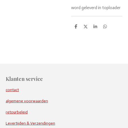
word geleverd in toploader
D
D
S
D
e
e
h
e
l
e
a
l
e
l
r
e
n
e
n
Klanten service
contact
algemene voorwaarden
retourbeleid
Levertijden & Verzendingen