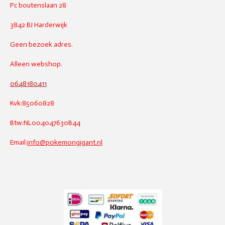
Pc boutenslaan 28
3842 BJ Harderwijk
Geen bezoek adres.
Alleen webshop.
0648180411
Kvk:85060828
Btw:NL004047630B44
Email:
info@pokemongigant.nl