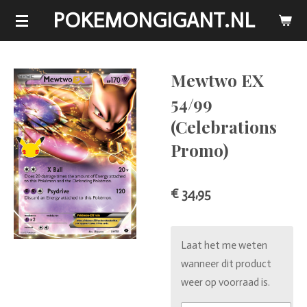
POKEMONGIGANT.NL
Ga
direct
naar
de
Mewtwo EX
hoofdinhoud
54/99
(Celebrations
Promo)
€ 34,95
Laat het me weten
wanneer dit product
weer op voorraad is.