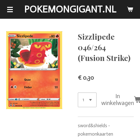
POKEMONGIGANT.NL
Ga
direct
naar
de
Sizzlipede
hoofdinhoud
046/264
(Fusion Strike)
€ 0,30
In
winkelwagen
sword&shields -
pokemonkaarten