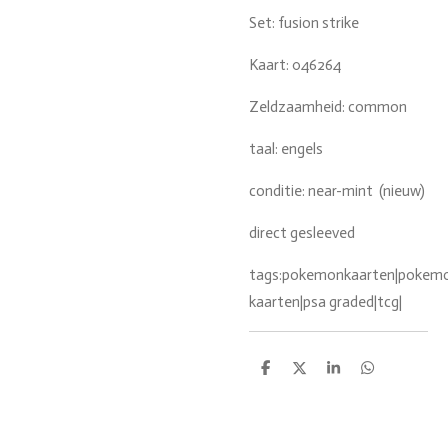
Set: fusion strike
Kaart: 046264
Zeldzaamheid: common
taal: engels
conditie: near-mint (nieuw)
direct gesleeved
tags:pokemonkaarten|pokemon
kaarten|psa graded|tcg|
D
D
S
D
e
e
h
e
l
e
a
l
e
l
r
e
n
e
n