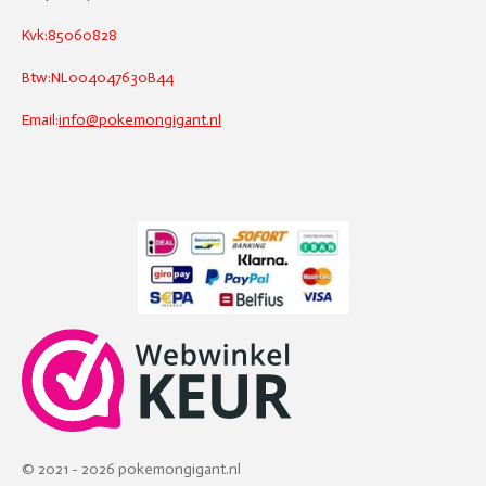
Kvk:85060828
Btw:NL004047630B44
Email:
info@pokemongigant.nl
© 2021 - 2026 pokemongigant.nl