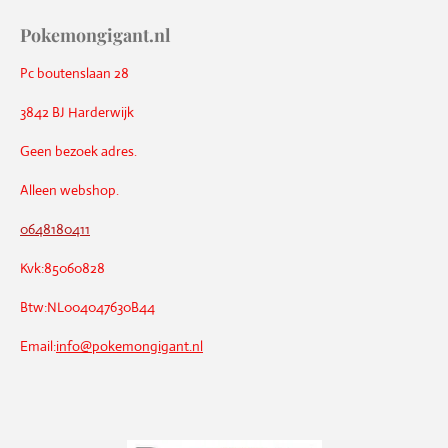
Pokemongigant.nl
Pc boutenslaan 28
3842 BJ Harderwijk
Geen bezoek adres.
Alleen webshop.
0648180411
Kvk:85060828
Btw:NL004047630B44
Email:
info@pokemongigant.nl