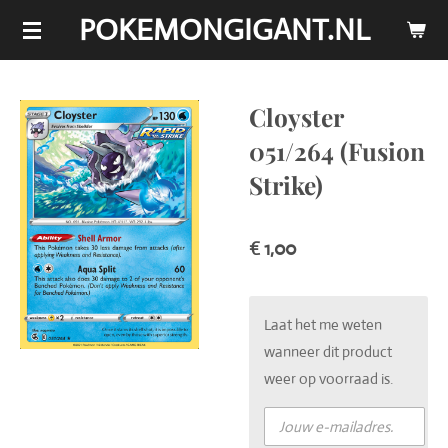
POKEMONGIGANT.NL
Ga
direct
naar
de
Cloyster
hoofdinhoud
051/264 (Fusion
Strike)
€ 1,00
Laat het me weten
wanneer dit product
weer op voorraad is.