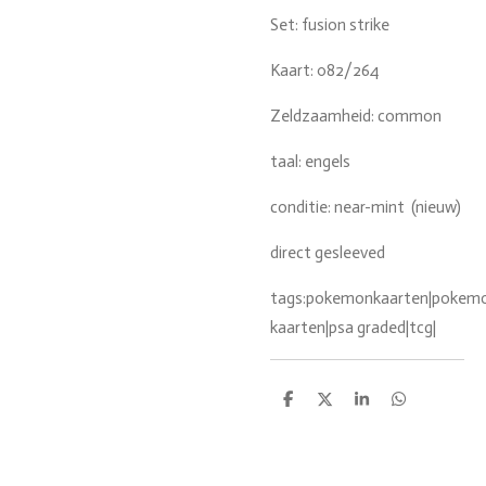
Set: fusion strike
Kaart: 082/264
Zeldzaamheid: common
taal: engels
conditie: near-mint (nieuw)
direct gesleeved
tags:pokemonkaarten|pokemon
kaarten|psa graded|tcg|
D
D
S
D
e
e
h
e
l
e
a
l
e
l
r
e
n
e
n