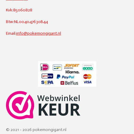
Kvk:85060828
Btw:NL004047630B44
Email:
info@pokemongigant.nl
© 2021 - 2026 pokemongigant.nl