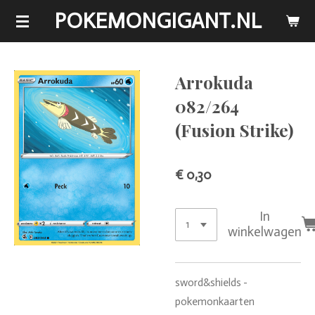
POKEMONGIGANT.NL
Ga
direct
naar
de
Arrokuda
hoofdinhoud
082/264
(Fusion Strike)
€ 0,30
In
winkelwagen
sword&shields -
pokemonkaarten