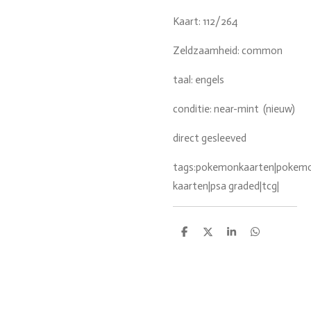
Kaart: 112/264
Zeldzaamheid: common
taal: engels
conditie: near-mint (nieuw)
direct gesleeved
tags:pokemonkaarten|pokemon
kaarten|psa graded|tcg|
D
D
S
D
e
e
h
e
l
e
a
l
e
l
r
e
n
e
n