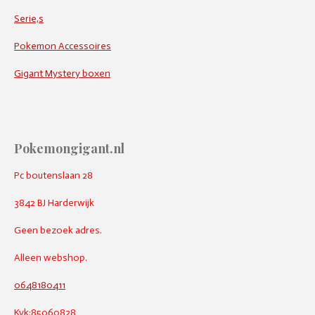
Serie,s
Pokemon Accessoires
Gigant Mystery boxen
Pokemongigant.nl
Pc boutenslaan 28
3842 BJ Harderwijk
Geen bezoek adres.
Alleen webshop.
0648180411
Kvk:85060828