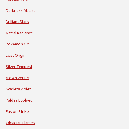
Darkness Ablaze
Brilliant Stars
Astral Radiance
Pokemon Go
Lost Origin
Silver Tempest
crown zenith
Scarlet&violet
Paldea Evolved
Fusion Strike
Obsidian Flames