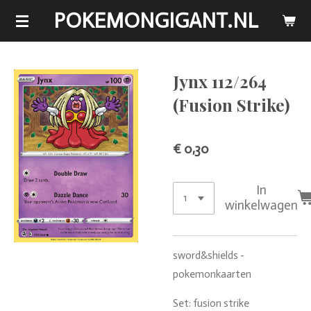
POKEMONGIGANT.NL
Ga
direct
naar
de
Jynx 112/264
hoofdinhoud
(Fusion Strike)
€ 0,30
In
winkelwagen
sword&shields -
pokemonkaarten
Set: fusion strike