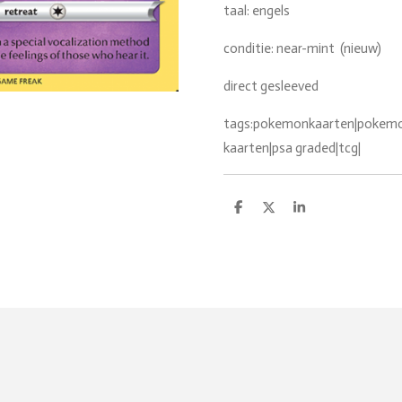
taal: engels
conditie: near-mint (nieuw)
direct gesleeved
tags:pokemonkaarten|pokemon
kaarten|psa graded|tcg|
D
D
S
e
e
h
l
e
a
e
l
r
n
e