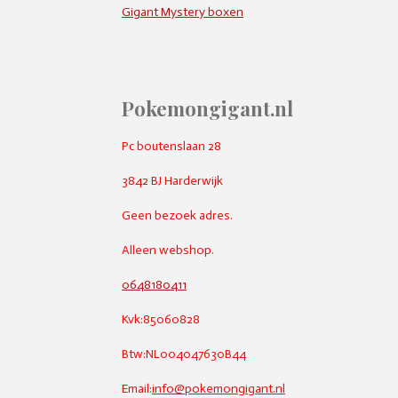
Gigant Mystery boxen
Pokemongigant.nl
Pc boutenslaan 28
3842 BJ Harderwijk
Geen bezoek adres.
Alleen webshop.
0648180411
Kvk:85060828
Btw:NL004047630B44
Email:
info@pokemongigant.nl