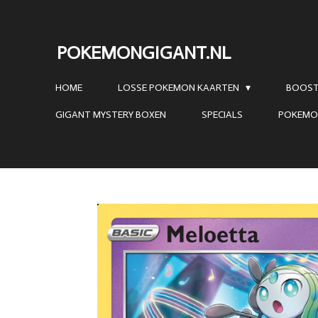
Ga
direct
POKEMONGIGANT.NL
naar
de
HOME
LOSSE POKEMON KAARTEN
BOOST
hoofdinhoud
GIGANT MYSTERY BOXEN
SPECIALS
POKEMO