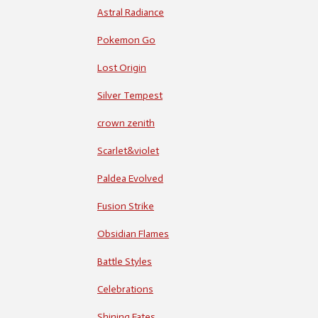
Astral Radiance
Pokemon Go
Lost Origin
Silver Tempest
crown zenith
Scarlet&violet
Paldea Evolved
Fusion Strike
Obsidian Flames
Battle Styles
Celebrations
Shining Fates