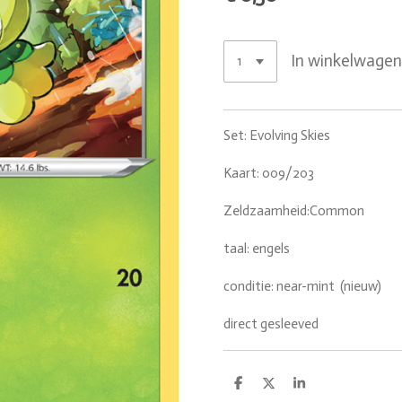
In winkelwage
Set: Evolving Skies
Kaart: 009/203
Zeldzaamheid:Common
taal: engels
conditie: near-mint (nieuw)
direct gesleeved
D
D
S
e
e
h