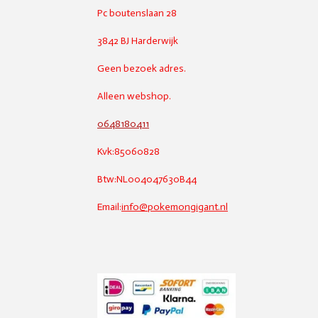
Pc boutenslaan 28
3842 BJ Harderwijk
Geen bezoek adres.
Alleen webshop.
0648180411
Kvk:85060828
Btw:NL004047630B44
Email:
info@pokemongigant.nl