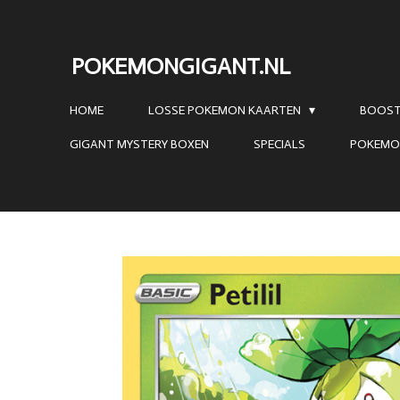
Ga
direct
POKEMONGIGANT.NL
naar
de
HOME
LOSSE POKEMON KAARTEN
BOOST
hoofdinhoud
GIGANT MYSTERY BOXEN
SPECIALS
POKEMO