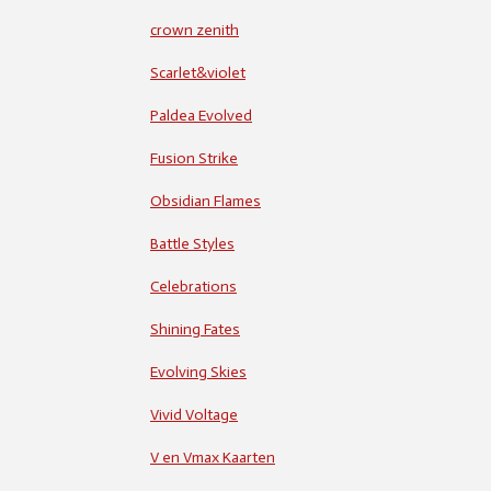
crown zenith
Scarlet&violet
Paldea Evolved
Fusion Strike
Obsidian Flames
Battle Styles
Celebrations
Shining Fates
Evolving Skies
Vivid Voltage
V en Vmax Kaarten