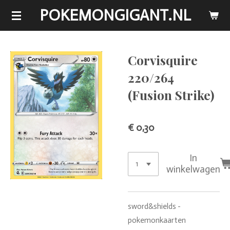
POKEMONGIGANT.NL
Ga
direct
naar
de
Corvisquire
hoofdinhoud
220/264
(Fusion Strike)
€ 0,30
In
winkelwagen
sword&shields -
pokemonkaarten