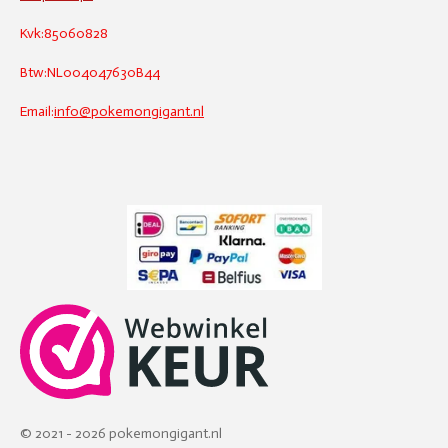
Kvk:85060828
Btw:NL004047630B44
Email:
info@pokemongigant.nl
© 2021 - 2026 pokemongigant.nl