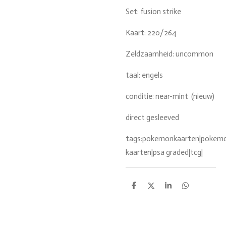
Set: fusion strike
Kaart: 220/264
Zeldzaamheid: uncommon
taal: engels
conditie: near-mint (nieuw)
direct gesleeved
tags:pokemonkaarten|pokemon
kaarten|psa graded|tcg|
D
D
S
D
e
e
h
e
l
e
a
l
e
l
r
e
n
e
n