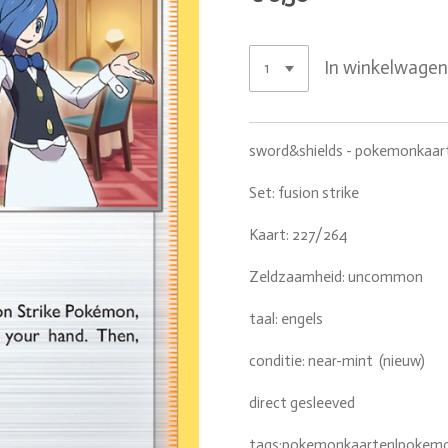
In winkelwage
sword&shields - pokemonkaar
Set: fusion strike
Kaart: 227/264
Zeldzaamheid: uncommon
taal: engels
conditie: near-mint (nieuw)
direct gesleeved
tags:pokemonkaarten|pokemon