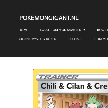
Ga
direct
POKEMONGIGANT.NL
naar
de
HOME
LOSSE POKEMON KAARTEN
BOOST
hoofdinhoud
GIGANT MYSTERY BOXEN
SPECIALS
POKEMO