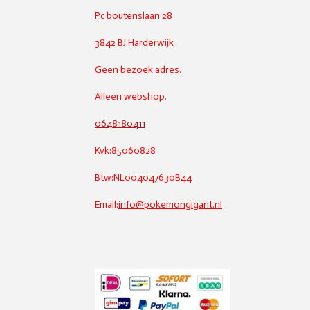
Pc boutenslaan 28
3842 BJ Harderwijk
Geen bezoek adres.
Alleen webshop.
0648180411
Kvk:85060828
Btw:NL004047630B44
Email:
info@pokemongigant.nl