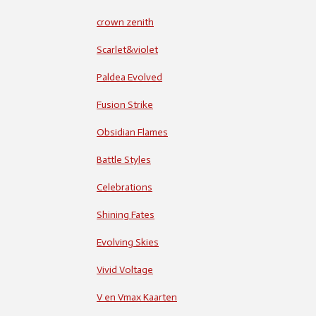
crown zenith
Scarlet&violet
Paldea Evolved
Fusion Strike
Obsidian Flames
Battle Styles
Celebrations
Shining Fates
Evolving Skies
Vivid Voltage
V en Vmax Kaarten