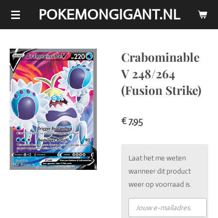
POKEMONGIGANT.NL
Ga
direct
naar
de
Crabominable
hoofdinhoud
V 248/264
(Fusion Strike)
€ 7,95
Laat het me weten
wanneer dit product
weer op voorraad is.