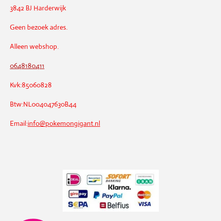
3842 BJ Harderwijk
Geen bezoek adres.
Alleen webshop.
0648180411
Kvk:85060828
Btw:NL004047630B44
Email:
info@pokemongigant.nl