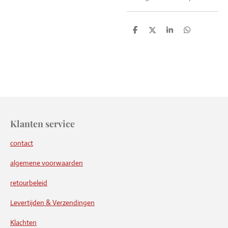
D
D
S
D
e
e
h
e
l
e
a
l
e
l
r
e
n
e
n
Klanten service
contact
algemene voorwaarden
retourbeleid
Levertijden & Verzendingen
Klachten