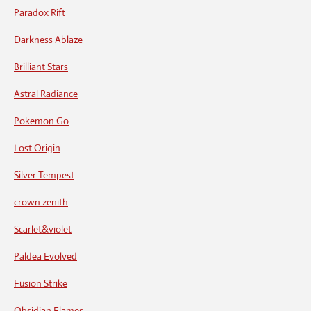
Paradox Rift
Darkness Ablaze
Brilliant Stars
Astral Radiance
Pokemon Go
Lost Origin
Silver Tempest
crown zenith
Scarlet&violet
Paldea Evolved
Fusion Strike
Obsidian Flames