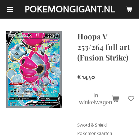
POKEMONGIGANT.NL
Ga
direct
naar
de
Hoopa V
hoofdinhoud
253/264 full art
(Fusion Strike)
€ 14,50
In
winkelwagen
Sword & Shield
Pokemonkaarten