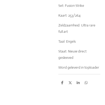
Set: Fusion Strike
Kaart: 253/264
Zeldzaamheid: Ultra rare
full art
Taal: Engels
Staat: Nieuw direct
gesleeved
Word geleverd in toploader
D
D
S
D
e
e
h
e
l
e
a
l
e
l
r
e
n
e
n