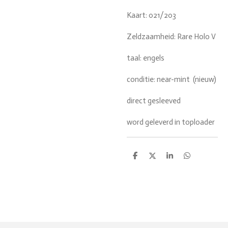
Kaart: 021/203
Zeldzaamheid: Rare Holo V
taal: engels
conditie: near-mint (nieuw)
direct gesleeved
word geleverd in toploader
D
D
S
D
e
e
h
e
l
e
a
l
e
l
r
e
n
e
n