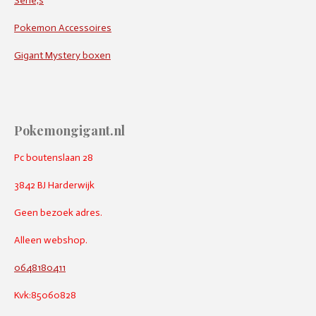
Serie,s
Pokemon Accessoires
Gigant Mystery boxen
Pokemongigant.nl
Pc boutenslaan 28
3842 BJ Harderwijk
Geen bezoek adres.
Alleen webshop.
0648180411
Kvk:85060828