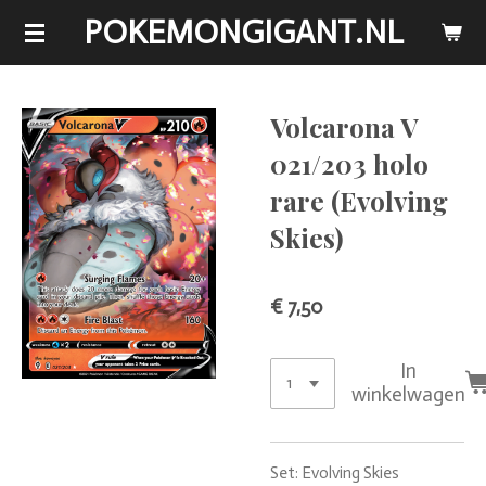
POKEMONGIGANT.NL
Ga
direct
naar
de
Volcarona V
hoofdinhoud
021/203 holo
rare (Evolving
Skies)
€ 7,50
In
winkelwagen
Set: Evolving Skies