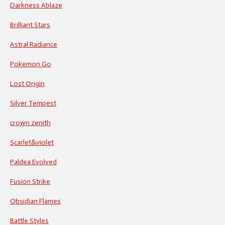
Darkness Ablaze
Brilliant Stars
Astral Radiance
Pokemon Go
Lost Origin
Silver Tempest
crown zenith
Scarlet&violet
Paldea Evolved
Fusion Strike
Obsidian Flames
Battle Styles