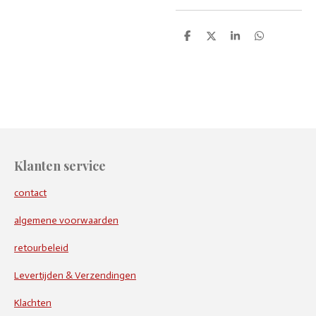
D
D
S
D
e
e
h
e
l
e
a
l
e
l
r
e
n
e
n
Klanten service
contact
algemene voorwaarden
retourbeleid
Levertijden & Verzendingen
Klachten