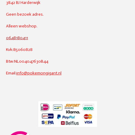
3842 BJ Harderwijk
Geen bezoek adres.
Alleen webshop.
0648180411
Kvk:85060828
Btw:NL004047630B44
Email:
info@pokemongigant.nl