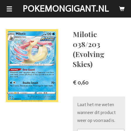
POKEMONGIGANT.NL
Ga
direct
naar
de
Milotic
hoofdinhoud
038/203
(Evolving
Skies)
€ 0,60
Laat het me weten
wanneer dit product
weer op voorraad is.