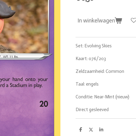
In winkelwagen
Set: Evolving Skies
Kaart: 076/203
Zeldzaamheid: Common
Taal: engels
Conditie: Near-Mint (nieuw)
Direct gesleeved
D
D
S
e
e
h