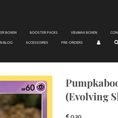
ER BOXEN
BOOSTER PACKS
V&VMAX BOXEN
CON
N BLOG
ACCESSOIRES
PRE-ORDERS
Pumpkaboo
(Evolving S
€ 0,30