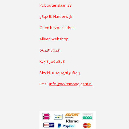
Pc boutenslaan 28
3842 BJ Harderwijk
Geen bezoek adres.
Alleen webshop.
0648180411
Kvk:85060828
Btw:NL004047630B44
Email:
info@pokemongigant.nl