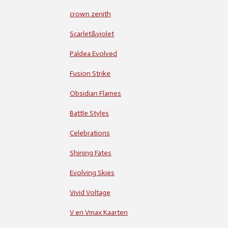
crown zenith
Scarlet&violet
Paldea Evolved
Fusion Strike
Obsidian Flames
Battle Styles
Celebrations
Shining Fates
Evolving Skies
Vivid Voltage
V en Vmax Kaarten