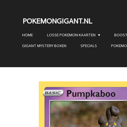
Ga
direct
POKEMONGIGANT.NL
naar
de
HOME
LOSSE POKEMON KAARTEN
BOOST
hoofdinhoud
GIGANT MYSTERY BOXEN
SPECIALS
POKEMO