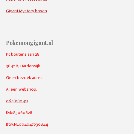
Gigant Mystery boxen
Pokemongigant.nl
Pc boutenslaan 28
3842 BJ Harderwijk
Geen bezoek adres.
Alleen webshop.
0648180411
Kvk:85060828
Btw:NL004047630B44