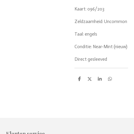
Kaart: 096/203
Zeldzaamheid: Uncommon
Taal: engels
Conditie: Near-Mint (nieuw)
Direct gesleeved
D
D
S
D
e
e
h
e
l
e
a
l
e
l
r
e
n
e
n
Klanten service