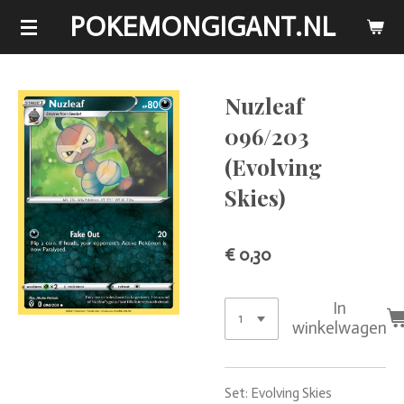
POKEMONGIGANT.NL
Ga
direct
naar
de
Nuzleaf
hoofdinhoud
096/203
(Evolving
Skies)
€ 0,30
In
winkelwagen
Set: Evolving Skies