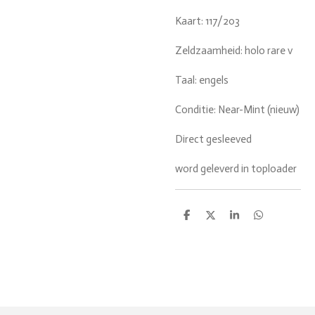
Kaart: 117/203
Zeldzaamheid: holo rare v
Taal: engels
Conditie: Near-Mint (nieuw)
Direct gesleeved
word geleverd in toploader
D
D
S
D
e
e
h
e
l
e
a
l
e
l
r
e
n
e
n