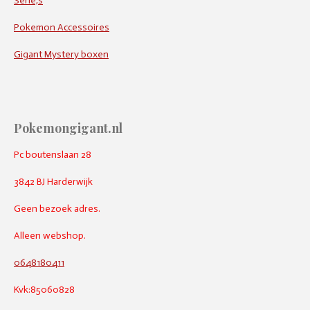
Serie,s
Pokemon Accessoires
Gigant Mystery boxen
Pokemongigant.nl
Pc boutenslaan 28
3842 BJ Harderwijk
Geen bezoek adres.
Alleen webshop.
0648180411
Kvk:85060828