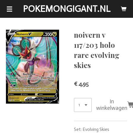
POKEMONGIGANT.NL
Ga
direct
naar
de
noivern v
hoofdinhoud
117/203 holo
rare evolving
skies
€ 4,95
In
winkelwagen
Set: Evolving Skies