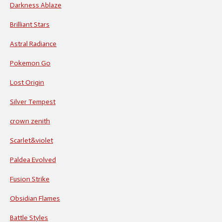
Darkness Ablaze
Brilliant Stars
Astral Radiance
Pokemon Go
Lost Origin
Silver Tempest
crown zenith
Scarlet&violet
Paldea Evolved
Fusion Strike
Obsidian Flames
Battle Styles