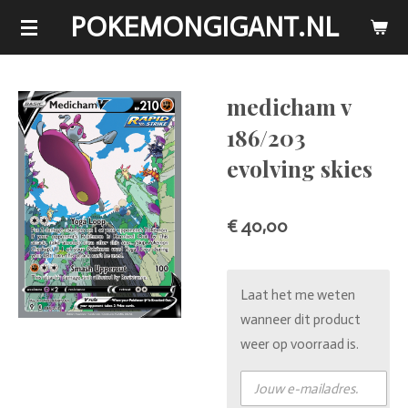
POKEMONGIGANT.NL
Ga
direct
naar
de
medicham v
hoofdinhoud
186/203
evolving skies
€ 40,00
Laat het me weten
wanneer dit product
weer op voorraad is.