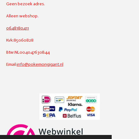
Geen bezoek adres.
Alleen webshop.
0648180411
Kvk:85060828
Btw:NL004047630B44
Email:
info@pokemongigant.nl