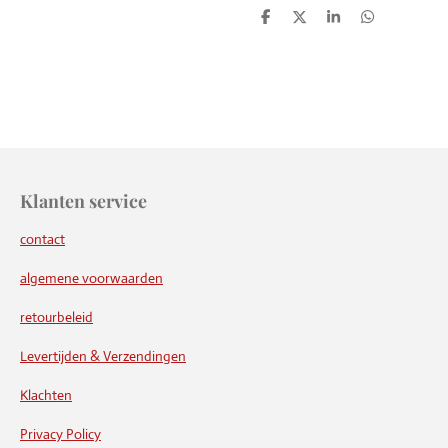
D
D
S
D
e
e
h
e
l
e
a
l
e
l
r
e
n
e
n
Klanten service
contact
algemene voorwaarden
retourbeleid
Levertijden & Verzendingen
Klachten
Privacy Policy