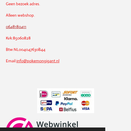
Geen bezoek adres.
Alleen webshop.
0648180411
Kvk:85060828
Btw:NL004047630B44
Email:
info@pokemongigant.nl