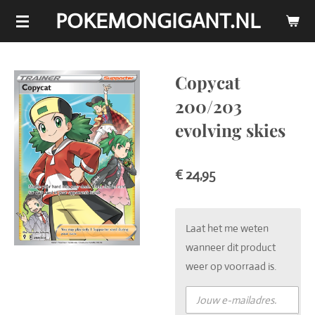
POKEMONGIGANT.NL
Ga
direct
naar
de
Copycat
hoofdinhoud
200/203
evolving skies
€ 24,95
Laat het me weten
wanneer dit product
weer op voorraad is.