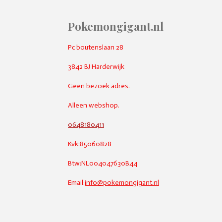
Pokemongigant.nl
Pc boutenslaan 28
3842 BJ Harderwijk
Geen bezoek adres.
Alleen webshop.
0648180411
Kvk:85060828
Btw:NL004047630B44
Email:
info@pokemongigant.nl