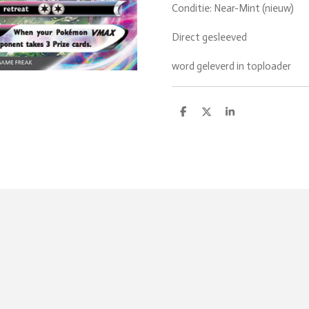
Conditie: Near-Mint (nieuw)
Direct gesleeved
word geleverd in toploader
D
D
S
e
e
h
l
e
a
e
l
r
n
e