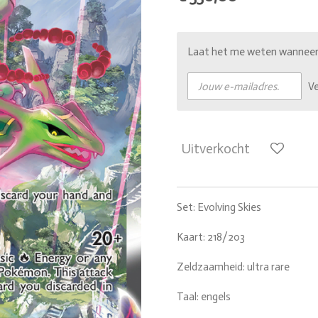
Laat het me weten wanneer d
V
Uitverkocht
Set: Evolving Skies
Kaart: 218/203
Zeldzaamheid: ultra rare
Taal: engels