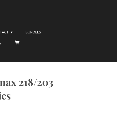
TACT
BUNDELS
max 218/203
ies