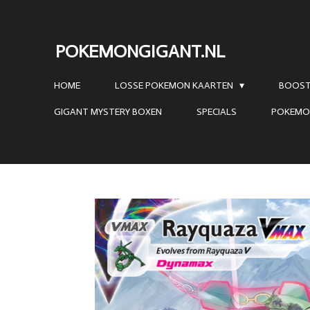
Ga
direct
POKEMONGIGANT.NL
naar
de
HOME
LOSSE POKEMON KAARTEN
BOOST
hoofdinhoud
GIGANT MYSTERY BOXEN
SPECIALS
POKEMO