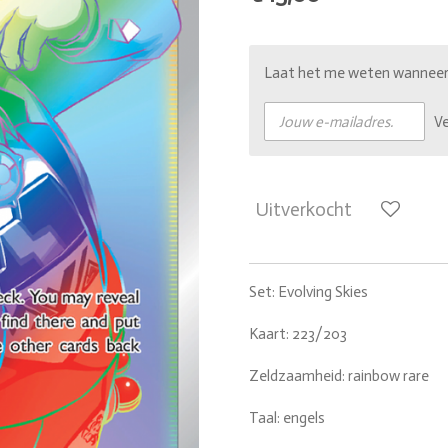
Laat het me weten wanneer d
V
Uitverkocht
Set: Evolving Skies
Kaart: 223/203
Zeldzaamheid: rainbow rare
Taal: engels