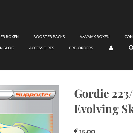
ER BOXEN
BOOSTER PACKS
V&VMAX BOXEN
CON
N BLOG
ACCESSOIRES
PRE-ORDERS
Gordie 223
Evolving Sk
€ 15,00