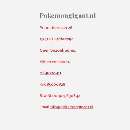
Pokemongigant.nl
Pc boutenslaan 28
3842 BJ Harderwijk
Geen bezoek adres.
Alleen webshop.
0648180411
Kvk:85060828
Btw:NL004047630B44
Email:
info@pokemongigant.nl