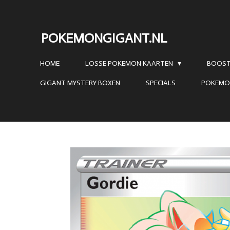
Ga
direct
POKEMONGIGANT.NL
naar
de
HOME
LOSSE POKEMON KAARTEN
BOOST
hoofdinhoud
GIGANT MYSTERY BOXEN
SPECIALS
POKEMO