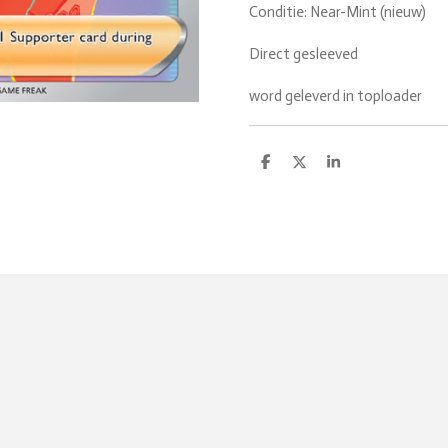
Conditie: Near-Mint (nieuw)
Direct gesleeved
word geleverd in toploader
D
D
S
e
e
h
l
e
a
e
l
r
n
e