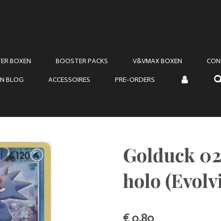
ER BOXEN
BOOSTER PACKS
V&VMAX BOXEN
CON
N BLOG
ACCESSOIRES
PRE-ORDERS
Golduck 02
holo (Evolv
€ 0,80