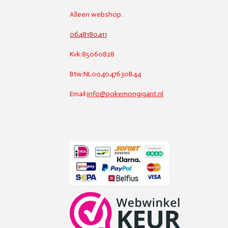
Alleen webshop.
0648180411
Kvk:85060828
Btw:NL004047630B44
Email:
info@pokemongigant.nl