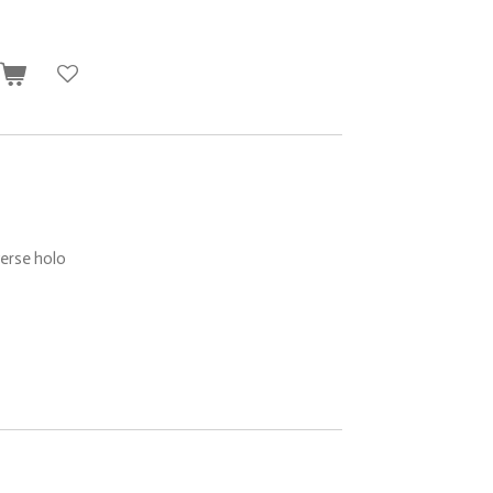
n
erse holo