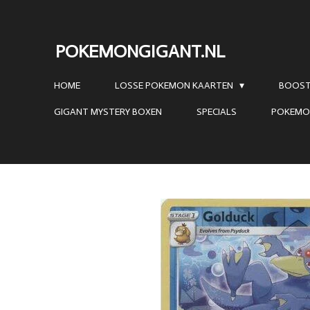
Ga
direct
POKEMONGIGANT.NL
naar
de
HOME
LOSSE POKEMON KAARTEN
BOOST
hoofdinhoud
GIGANT MYSTERY BOXEN
SPECIALS
POKEMO