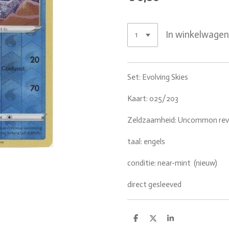
In winkelwage
Set: Evolving Skies
Kaart: 025/203
Zeldzaamheid: Uncommon rev
taal: engels
conditie: near-mint (nieuw)
direct gesleeved
D
D
S
e
e
h