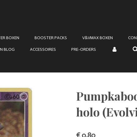
ER BOXEN
BOOSTER PACKS
V&VMAX BOXEN
CON
N BLOG
ACCESSOIRES
PRE-ORDERS
Pumpkaboo 
holo (Evolv
€ 0,80