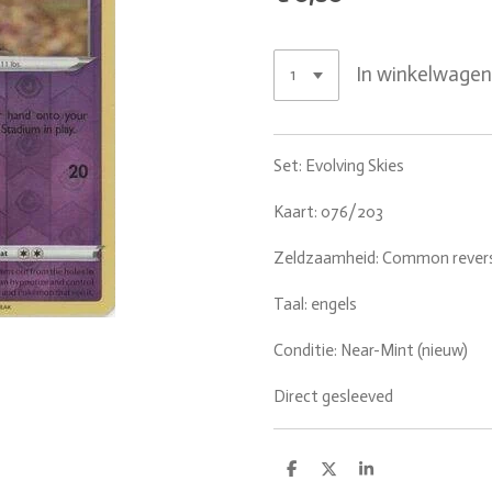
In winkelwage
Set: Evolving Skies
Kaart: 076/203
Zeldzaamheid: Common revers
Taal: engels
Conditie: Near-Mint (nieuw)
Direct gesleeved
D
D
S
e
e
h