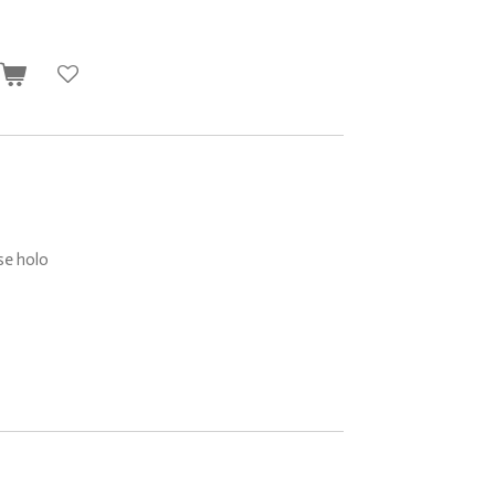
n
e holo