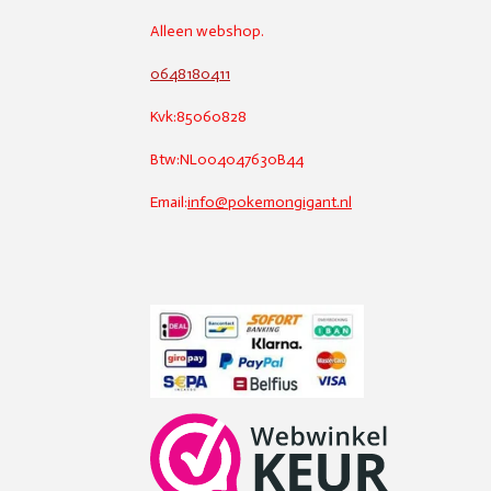
Alleen webshop.
0648180411
Kvk:85060828
Btw:NL004047630B44
Email:
info@pokemongigant.nl