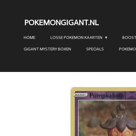
Ga
direct
POKEMONGIGANT.NL
naar
de
HOME
LOSSE POKEMON KAARTEN
BOOST
hoofdinhoud
GIGANT MYSTERY BOXEN
SPECIALS
POKEMO