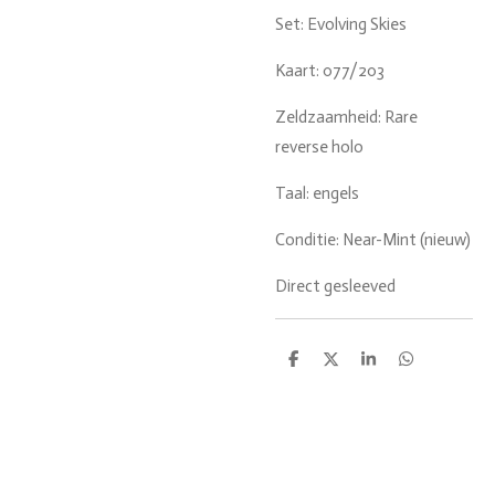
Set: Evolving Skies
Kaart: 077/203
Zeldzaamheid: Rare
reverse holo
Taal: engels
Conditie: Near-Mint (nieuw)
Direct gesleeved
D
D
S
D
e
e
h
e
l
e
a
l
e
l
r
e
n
e
n