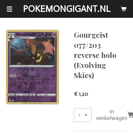
POKEMONGIGANT.NL
Ga
direct
naar
de
Gourgeist
hoofdinhoud
077/203
reverse holo
(Evolving
Skies)
€ 1,20
In
winkelwagen