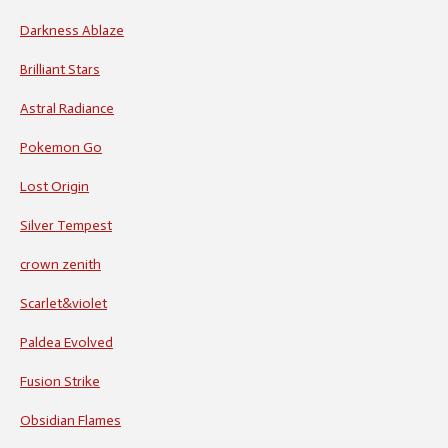
Darkness Ablaze
Brilliant Stars
Astral Radiance
Pokemon Go
Lost Origin
Silver Tempest
crown zenith
Scarlet&violet
Paldea Evolved
Fusion Strike
Obsidian Flames