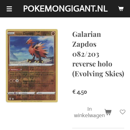
POKEMONGIGANT.NL
Ga
direct
naar
de
Galarian
hoofdinhoud
Zapdos
082/203
reverse holo
(Evolving Skies)
€ 4,50
In
winkelwagen