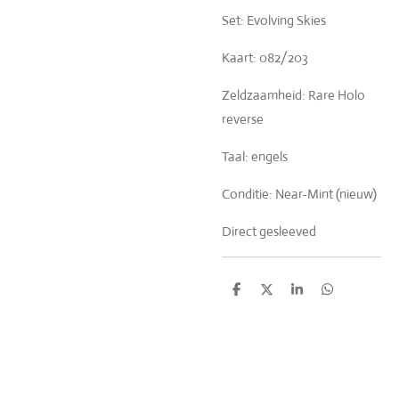
Set: Evolving Skies
Kaart: 082/203
Zeldzaamheid: Rare Holo
reverse
Taal: engels
Conditie: Near-Mint (nieuw)
Direct gesleeved
D
D
S
D
e
e
h
e
l
e
a
l
e
l
r
e
n
e
n