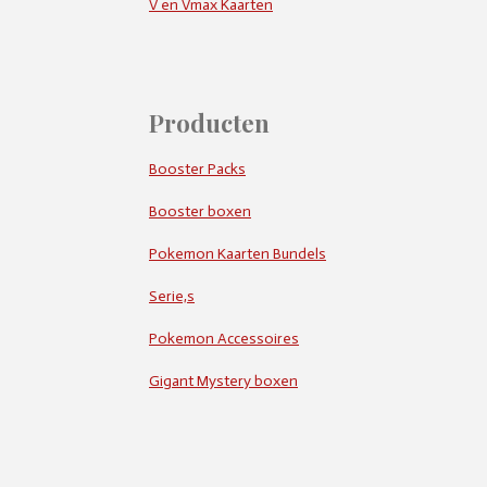
V en Vmax Kaarten
Producten
Booster Packs
Booster boxen
Pokemon Kaarten Bundels
Serie,s
Pokemon Accessoires
Gigant Mystery boxen