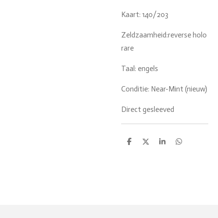
Kaart: 140/203
Zeldzaamheid:reverse holo
rare
Taal: engels
Conditie: Near-Mint (nieuw)
Direct gesleeved
D
D
S
D
e
e
h
e
l
e
a
l
e
l
r
e
n
e
n