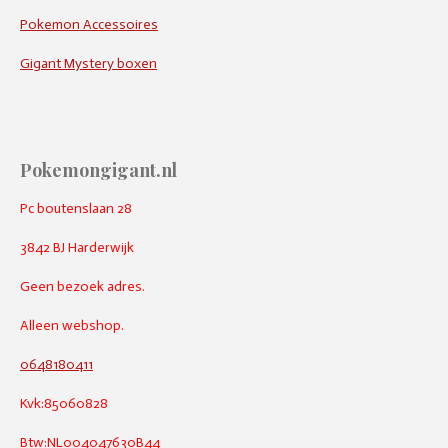
Pokemon Accessoires
Gigant Mystery boxen
Pokemongigant.nl
Pc boutenslaan 28
3842 BJ Harderwijk
Geen bezoek adres.
Alleen webshop.
0648180411
Kvk:85060828
Btw:NL004047630B44