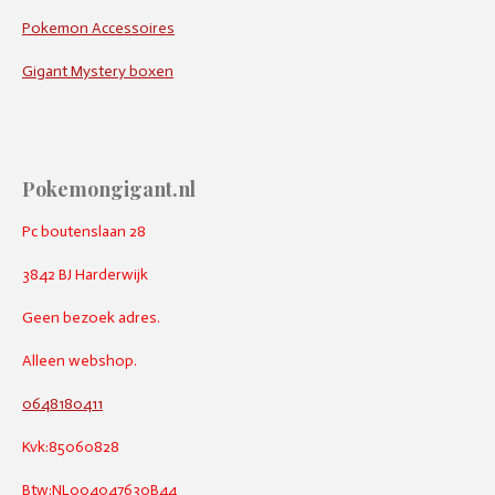
Pokemon Accessoires
Gigant Mystery boxen
Pokemongigant.nl
Pc boutenslaan 28
3842 BJ Harderwijk
Geen bezoek adres.
Alleen webshop.
0648180411
Kvk:85060828
Btw:NL004047630B44