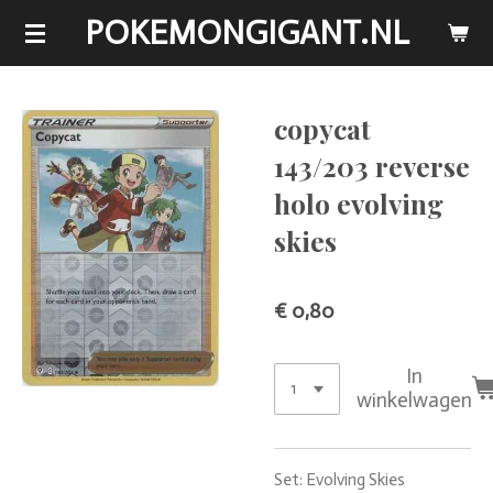
POKEMONGIGANT.NL
Ga
direct
naar
de
copycat
hoofdinhoud
143/203 reverse
holo evolving
skies
€ 0,80
In
winkelwagen
Set: Evolving Skies