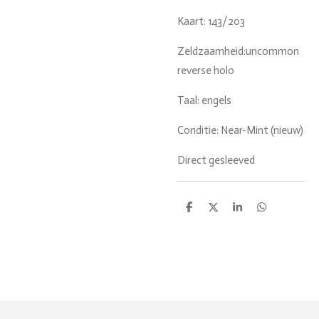
Kaart: 143/203
Zeldzaamheid:uncommon
reverse holo
Taal: engels
Conditie: Near-Mint (nieuw)
Direct gesleeved
D
D
S
D
e
e
h
e
l
e
a
l
e
l
r
e
n
e
n