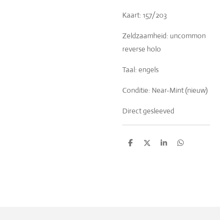
Kaart: 157/203
Zeldzaamheid: uncommon
reverse holo
Taal: engels
Conditie: Near-Mint (nieuw)
Direct gesleeved
D
D
S
D
e
e
h
e
l
e
a
l
e
l
r
e
n
e
n