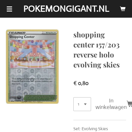
POKEMONGIGANT.NL
Ga
direct
naar
de
shopping
hoofdinhoud
center 157/203
reverse holo
evolving skies
€ 0,80
In
winkelwagen
Set: Evolving Skies