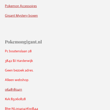
Pokemon Accessoires
Gigant Mystery boxen
Pokemongigant.nl
Pc boutenslaan 28
3842 BJ Harderwijk
Geen bezoek adres.
Alleen webshop.
0648180411
Kvk:85060828
Btw:NL004047630B44