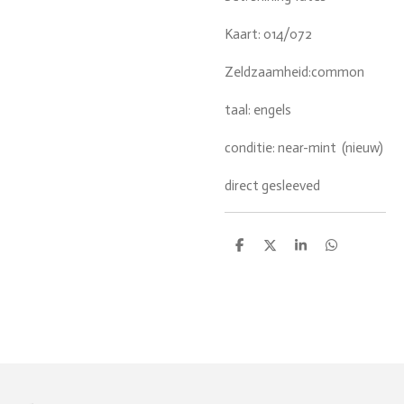
Kaart: 014/072
Zeldzaamheid:common
taal: engels
conditie: near-mint (nieuw)
direct gesleeved
D
D
S
D
e
e
h
e
l
e
a
l
e
l
r
e
n
e
n