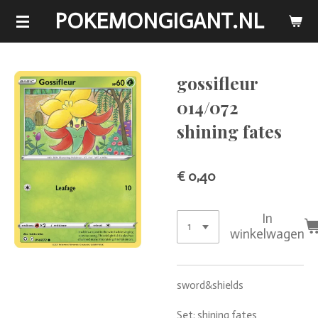
POKEMONGIGANT.NL
Ga
direct
naar
de
gossifleur
hoofdinhoud
014/072
shining fates
€ 0,40
In
winkelwagen
sword&shields
Set: shining fates