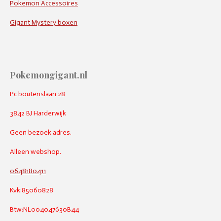
Pokemon Accessoires
Gigant Mystery boxen
Pokemongigant.nl
Pc boutenslaan 28
3842 BJ Harderwijk
Geen bezoek adres.
Alleen webshop.
0648180411
Kvk:85060828
Btw:NL004047630B44