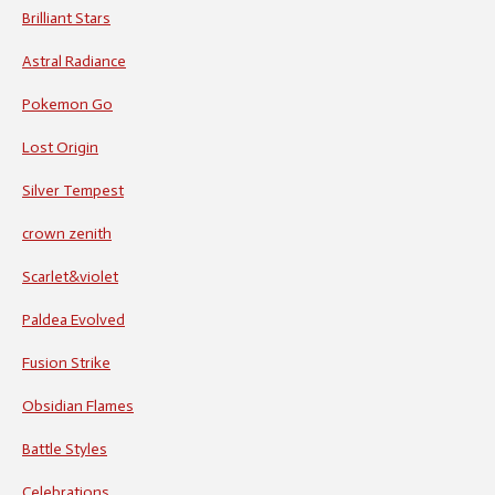
Brilliant Stars
Astral Radiance
Pokemon Go
Lost Origin
Silver Tempest
crown zenith
Scarlet&violet
Paldea Evolved
Fusion Strike
Obsidian Flames
Battle Styles
Celebrations